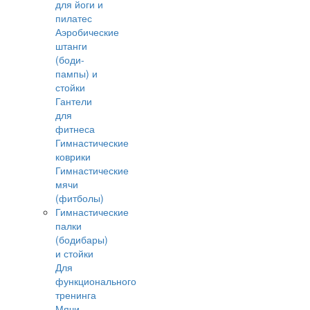
для йоги и
пилатес
Аэробические
штанги
(боди-
пампы) и
стойки
Гантели
для
фитнеса
Гимнастические
коврики
Гимнастические
мячи
(фитболы)
Гимнастические
палки
(бодибары)
и стойки
Для
функционального
тренинга
Мячи