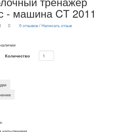
блочный тренажер
с - машина CT 2011
0 отзывов
/
Написать отзыв
 наличии
Количество
адки
нение
м.
м напылением.