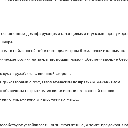
ток оснащенных демпфирующими фланцевыми втулками, пронумерова
 шнуре.
сом в нейлоновой оболочке, диаметром 6 мм., рассчитанным на н
амические ролики на закрытых подшипниках - обеспечивающие без
кожуха грузоблока с внешней стороны.
я фиксаторами с полуавтоматическим возвратным механизмом.
 с обивочным покрытием из винилискожи на тканевой основе.
лнению упражнения и нагружаемых мышц.
особствуют устойчивости, анти-скольжению, а также предохраняю