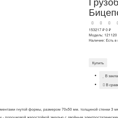
Грузо
Бицеп
153217 ₽
0 ₽
Модель:
121120
Наличие:
Есть в
Купить
В закл
В срав
ементами гнутой формы, размером 70х50 мм. толщиной стенки 3 м
и - порошковой жаростойкой эмалью с двойным электростатически