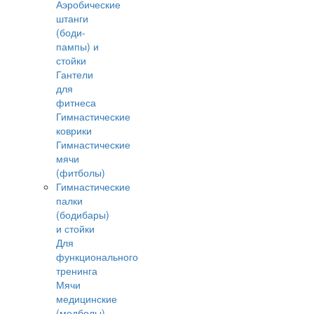
Аэробические
штанги
(боди-
пампы) и
стойки
Гантели
для
фитнеса
Гимнастические
коврики
Гимнастические
мячи
(фитболы)
Гимнастические
палки
(бодибары)
и стойки
Для
функционального
тренинга
Мячи
медицинские
(медболы)