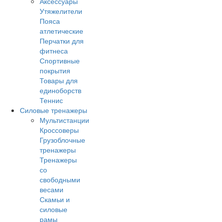
Аксессуары
Утяжелители
Пояса
атлетические
Перчатки для
фитнеса
Спортивные
покрытия
Товары для
единоборств
Теннис
Силовые тренажеры
Мультистанции
Кроссоверы
Грузоблочные
тренажеры
Тренажеры
со
свободными
весами
Скамьи и
силовые
рамы