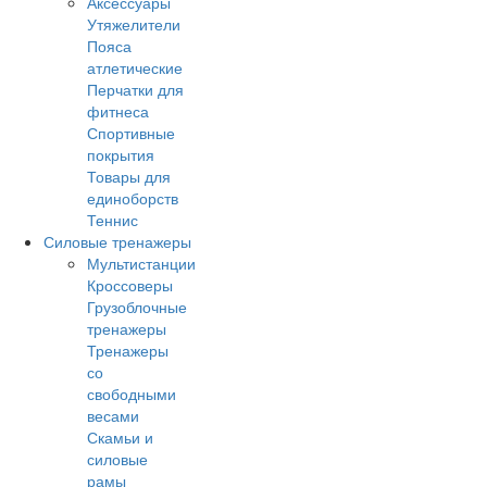
Аксессуары
Утяжелители
Пояса
атлетические
Перчатки для
фитнеса
Спортивные
покрытия
Товары для
единоборств
Теннис
Силовые тренажеры
Мультистанции
Кроссоверы
Грузоблочные
тренажеры
Тренажеры
со
свободными
весами
Скамьи и
силовые
рамы