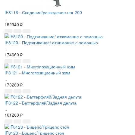
IF8116 - Сведение/разведение ног 200
..
152340 ₽
IF8120 - Подтягивание/ отжимание с помощью
..
174660 ₽
IF8121 - Многопозиционный жим
..
173280 ₽
IF8122 - Баттерфляй/Задняя дельта
..
161280 ₽
IF8123 - Бицепс/Трицепс стоя