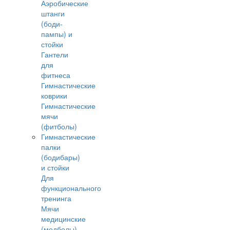
Аэробические
штанги
(боди-
пампы) и
стойки
Гантели
для
фитнеса
Гимнастические
коврики
Гимнастические
мячи
(фитболы)
Гимнастические
палки
(бодибары)
и стойки
Для
функционального
тренинга
Мячи
медицинские
(медболы)