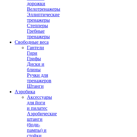
дорожки
Велотренажеры
Эллиптические
тренажеры
Степперы
Гребные
тренажеры
Свободные веса
Гантели
Гири
Грифы
Диски и
блины
Ручки для
тренажеров
Штанги
Аэробика
Аксессуары
для йоги
и пилатес
Аэробические
штанги
(боди-
пампы) и
стойки