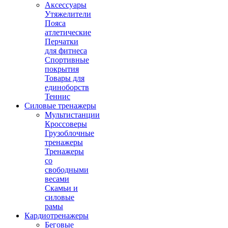
Аксессуары
Утяжелители
Пояса
атлетические
Перчатки
для фитнеса
Спортивные
покрытия
Товары для
единоборств
Теннис
Силовые тренажеры
Мультистанции
Кроссоверы
Грузоблочные
тренажеры
Тренажеры
со
свободными
весами
Скамьи и
силовые
рамы
Кардиотренажеры
Беговые