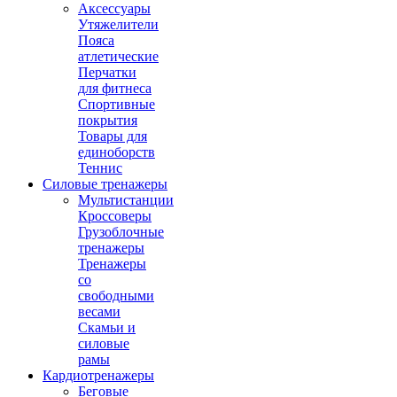
Аксессуары
Утяжелители
Пояса
атлетические
Перчатки
для фитнеса
Спортивные
покрытия
Товары для
единоборств
Теннис
Силовые тренажеры
Мультистанции
Кроссоверы
Грузоблочные
тренажеры
Тренажеры
со
свободными
весами
Скамьи и
силовые
рамы
Кардиотренажеры
Беговые