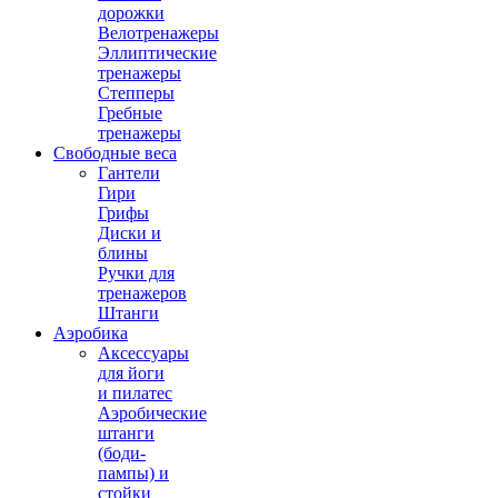
дорожки
Велотренажеры
Эллиптические
тренажеры
Степперы
Гребные
тренажеры
Свободные веса
Гантели
Гири
Грифы
Диски и
блины
Ручки для
тренажеров
Штанги
Аэробика
Аксессуары
для йоги
и пилатес
Аэробические
штанги
(боди-
пампы) и
стойки