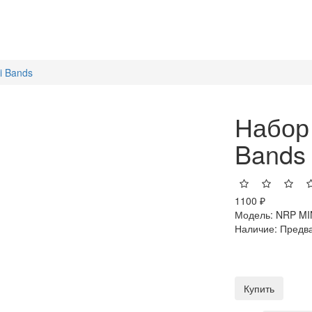
i Bands
Набор
Bands
1100 ₽
Модель:
NRP MI
Наличие:
Предва
Купить