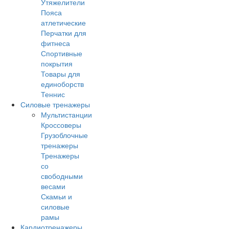
Утяжелители
Пояса
атлетические
Перчатки для
фитнеса
Спортивные
покрытия
Товары для
единоборств
Теннис
Силовые тренажеры
Мультистанции
Кроссоверы
Грузоблочные
тренажеры
Тренажеры
со
свободными
весами
Скамьи и
силовые
рамы
Кардиотренажеры