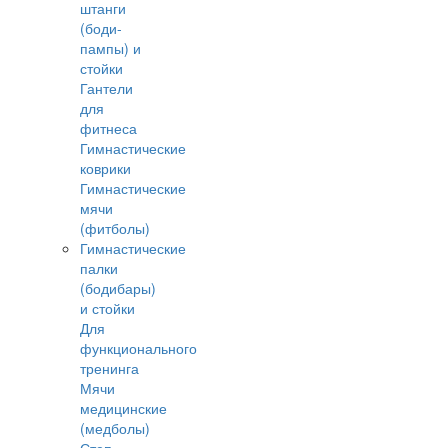
штанги
(боди-
пампы) и
стойки
Гантели
для
фитнеса
Гимнастические
коврики
Гимнастические
мячи
(фитболы)
Гимнастические
палки
(бодибары)
и стойки
Для
функционального
тренинга
Мячи
медицинские
(медболы)
Степ-