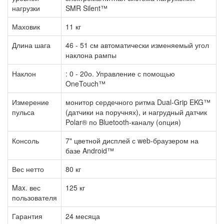
нагрузки
SMR Silent™
Маховик
11 кг
Длина шага
46 - 51 см автоматически изменяемый угол
наклона рампы
Наклон
: 0 - 20о. Управление с помощью
OneTouch™
Измерение
монитор сердечного ритма Dual-Grip EKG™
пульса
(датчики на поручнях), и нагрудный датчик
Polar® по Bluetooth-каналу (опция)
Консоль
7" цветной дисплей с web-браузером на
базе Android™
Вес нетто
80 кг
Max. вес
125 кг
пользователя
Гарантия
24 месяца