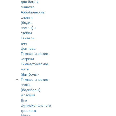
для йоги и
пилатес
Аэробические
штанги
(боди-
пампы) и
стойки
Гантели
для
фитнеса
Гимнастические
коврики
Гимнастические
мячи
(фитболы)
Гимнастические
палки
(бодибары)
и стойки
Для
функционального
тренинга
Мячи