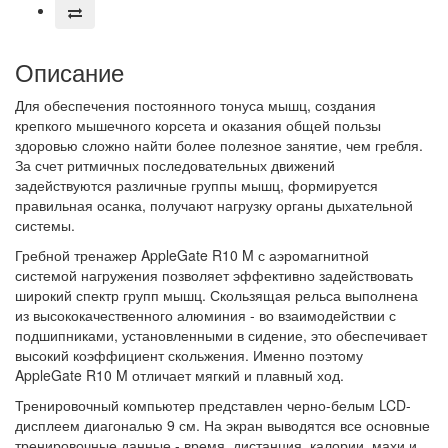
Описание
Для обеспечения постоянного тонуса мышц, создания
крепкого мышечного корсета и оказания общей пользы
здоровью сложно найти более полезное занятие, чем гребля.
За счет ритмичных последовательных движений
задействуются различные группы мышц, формируется
правильная осанка, получают нагрузку органы дыхательной
системы.
Гребной тренажер AppleGate R10 M с аэромагнитной
системой нагружения позволяет эффективно задействовать
широкий спектр групп мышц. Скользящая рельса выполнена
из высококачественного алюминия - во взаимодействии с
подшипниками, установленными в сидение, это обеспечивает
высокий коэффициент скольжения. Именно поэтому
AppleGate R10 M отличает мягкий и плавный ход.
Тренировочный компьютер представлен черно-белым LCD-
дисплеем диагональю 9 см. На экран выводятся все основные
тренировочные данные - время, дистанция, калории, махи и