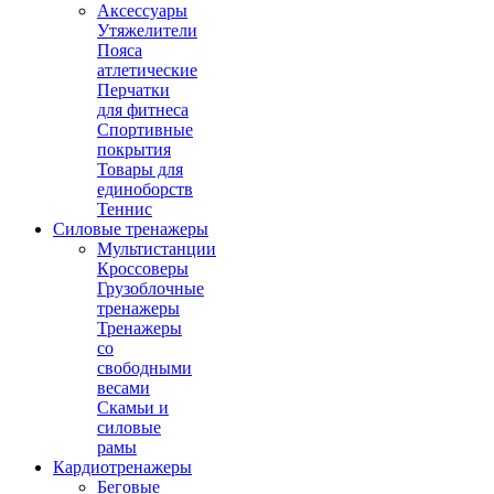
Аксессуары
Утяжелители
Пояса
атлетические
Перчатки
для фитнеса
Спортивные
покрытия
Товары для
единоборств
Теннис
Силовые тренажеры
Мультистанции
Кроссоверы
Грузоблочные
тренажеры
Тренажеры
со
свободными
весами
Скамьи и
силовые
рамы
Кардиотренажеры
Беговые