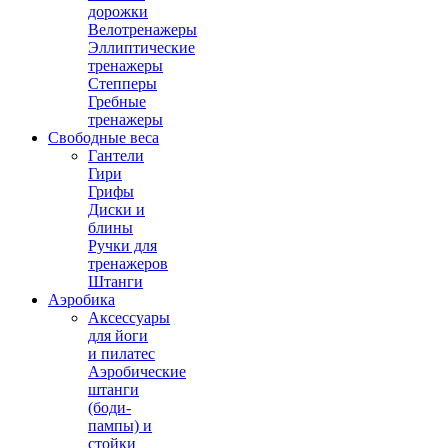
дорожки
Велотренажеры
Эллиптические
тренажеры
Степперы
Гребные
тренажеры
Свободные веса
Гантели
Гири
Грифы
Диски и
блины
Ручки для
тренажеров
Штанги
Аэробика
Аксессуары
для йоги
и пилатес
Аэробические
штанги
(боди-
пампы) и
стойки