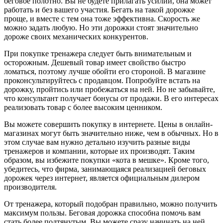
беговое полотно. Вы не будете прилагать усилий, она может
работать и без вашего участия. Бегать на такой дорожке
проще, и вместе с тем она тоже эффективна. Скорость же
можно задать любую. Но эти дорожки стоят значительно
дороже своих механических конкурентов.
При покупке тренажера следует быть внимательным и
осторожным. Дешевый товар имеет свойство быстро
ломаться, поэтому лучше обойти его стороной. В магазине
проконсультируйтесь с продавцом. Попробуйте встать на
дорожку, пройтись или пробежаться на ней. Но не забывайте,
что консультант получает бонусы от продажи. В его интересах
реализовать товар с более высоким ценником.
Вы можете совершить покупку в интернете. Цены в онлайн-
магазинах могут быть значительно ниже, чем в обычных. Но в
этом случае вам нужно детально изучить разные виды
тренажеров и компании, которые их производят. Таким
образом, вы избежите покупки «кота в мешке». Кроме того,
убедитесь, что фирма, занимающаяся реализацией беговых
дорожек через интернет, является официальным дилером
производителя.
От тренажера, который подобран правильно, можно получить
максимум пользы. Беговая дорожка способна помочь вам
стать более подтянутым. Вы можете сразу начинать на ней