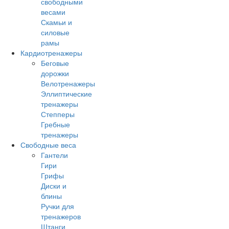
свободными
весами
Скамьи и
силовые
рамы
Кардиотренажеры
Беговые
дорожки
Велотренажеры
Эллиптические
тренажеры
Степперы
Гребные
тренажеры
Свободные веса
Гантели
Гири
Грифы
Диски и
блины
Ручки для
тренажеров
Штанги