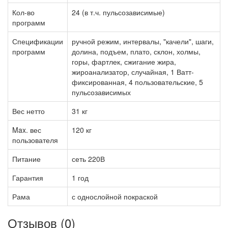
Кол-во
24 (в т.ч. пульсозависимые)
программ
Спецификации
ручной режим, интервалы, "качели", шаги,
программ
долина, подъем, плато, склон, холмы,
горы, фартлек, сжигание жира,
жироанализатор, случайная, 1 Ватт-
фиксированная, 4 пользовательские, 5
пульсозависимых
Вес нетто
31 кг
Max. вес
120 кг
пользователя
Питание
сеть 220В
Гарантия
1 год
Рама
с однослойной покраской
Отзывов (0)