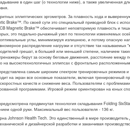
дывание в один шаг (о технологии ниже), а также увеличенная длин
вня.
аритных эллиптических эргометров. За плавность хода и выверенн
tic Brake™. По своей сути это специальный приводной блок с исп
ECB Magnetic Brake™ обеспечивает неповторимую плавность и тиш
вторых, это педально-рычажный узел по технологии изменяемых осе
оптимальные углы, минимизируя излишнюю, и потому опасную нагр
авномерное распределение нагрузки и отсутствие так называемых "
дителей грешат, в большей или меньшей степени, наличием таких 
е тренажеры берут за основу беговые движения, расстояние между
о на высокотехнологичных эллипсах с фронтально расположенным
представлена самым широким спектром тренировочных режимов и 
дит на экран все основные показатели, включая тренировочный 
 скоростных качеств и снижение веса. Пользователям с проблемам
ованной программами. Игровой режим ориентирован на юных спортс
редусмотрена продвинутая технология складывания Folding SixSta
ием одной руки. Максимальный вес пользователя - 136 кг.
ерна
Johnson Health Tech.
Это единственный в мире производитель
механической и дизайнерской разработки и заканчивая производст