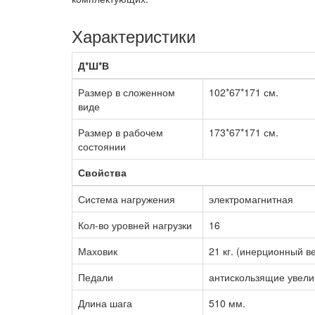
Характеристики
Д*Ш*В
Размер в сложенном
102*67*171 см.
виде
Размер в рабочем
173*67*171 см.
состоянии
Свойства
Система нагружения
электромагнитная
Кол-во уровней нагрузки
16
Маховик
21 кг. (инерционный в
Педали
антискользящие увели
Длина шага
510 мм.