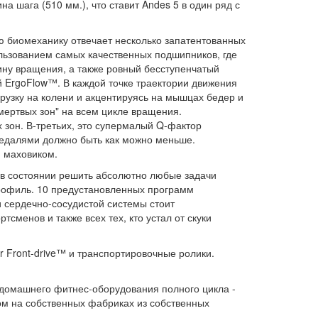
а шага (510 мм.), что ставит Andes 5 в один ряд с
ую биомеханику отвечает несколько запатентованных
ользованием самых качественных подшипников, где
ину вращения, а также ровный бесступенчатый
й ErgoFlow™. В каждой точке траектории движения
узку на колени и акцентируясь на мышцах бедер и
мертвых зон" на всем цикле вращения.
зон. В-третьих, это супермалый Q-фактор
 педалями должно быть как можно меньше.
 маховиком.
в состоянии решить абсолютно любые задачи
профиль. 10 предустановленных программ
и сердечно-сосудистой системы стоит
менов и также всех тех, кто устал от скуки
r Front-drive™ и транспортировочные ролики.
 домашнего фитнес-оборудования полного цикла -
вом на собственных фабриках из собственных