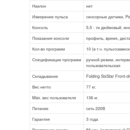
Наклон
нет
Измерение пульса
сенсорные датчики, Po
Консоль
5,5 - ти дюймовый, м
Показания консоли
профиль, время, диста
Кол-во программ
10 (в т.ч. пульсозавис
Спецификации программ
ручной режим, интерва
пользовательская
Складывание
Folding SixStar Front-
Вес нетто
77 кг.
Max. вес пользователя
136 кг.
Питание
сеть 220В
Гарантия
3 года
Расстояние между
56 мм. (супермалый Q