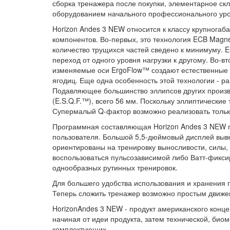
сборка тренажера после покупки, элементарное скла
оборудованием начального профессионального уро
Horizon Andes 3 NEW относится к классу крупногаб
компонентов. Во-первых, это технология ECB Magne
количество трущихся частей сведено к минимуму. 
переход от одного уровня нагрузки к другому. Во-
изменяемые оси ErgoFlow™ создают естественные 
ягодиц. Еще одна особенность этой технологии - р
Подавляющее большинство эллипсов других произво
(E.S.Q.F.™), всего 56 мм. Поскольку эллиптически
Супермалый Q-фактор возможно реализовать тольк
Программная составляющая Horizon Andes 3 NEW 
пользователя. Большой 5,5-дюймовый дисплей выво
ориентированы на тренировку выносливости, силы,
воспользоваться пульсозависимой либо Ватт-фиксир
однообразных рутинных тренировок.
Для большего удобства использования и хранения п
Теперь сложить тренажер возможно простым движен
HorizonAndes 3 NEW - продукт американского конц
начиная от идеи продукта, затем технической, био
комплектующих.