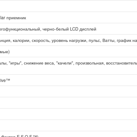
lar приемник
ногофункциональный, черно-белый LCD дисплей
нция, калории, скорость, уровень нагрузки, пульс, Ватты, график на
имые)
лы, "игры", снижение веса, "качели", произвольная, восстановител
drive™
-Фактор E.S.Q.F.™)