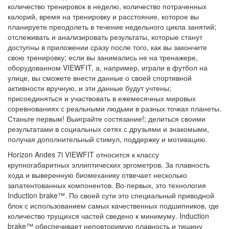
количество тренировок в неделю, количество потраченных
калорий, время на тренировку и расстояние, которое вы
планируете преодолеть в течение недельного цикла занятий;
отслеживать и анализировать результаты, которые станут
доступны в приложении сразу после того, как вы закончите
свою тренировку; если вы занимались не на тренажере,
оборудованном VIEWFIT, а, например, играли в футбол на
улице, вы сможете внести данные о своей спортивной
активности вручную, и эти данные будут учтены;
присоединяться и участвовать в ежемесячных мировых
соревнованиях с реальными людьми в разных точках планеты.
Станьте первым! Выиграйте состязание!; делиться своими
результатами в социальных сетях с друзьями и знакомыми,
получая дополнительный стимул, поддержку и мотивацию.
Horizon Andes 7i VIEWFIT относится к классу
крупногабаритных эллиптических эргометров. За плавность
хода и выверенную биомеханику отвечает несколько
запатентованных компонентов. Во-первых, это технология
Induction brake™. По своей сути это специальный приводной
блок с использованием самых качественных подшипников, где
количество трущихся частей сведено к минимуму. Induction
brake™ обеспечивает неповторимую плавность и тишину