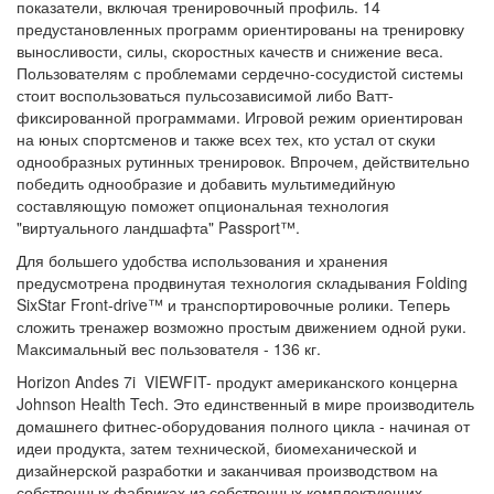
показатели, включая тренировочный профиль. 14
предустановленных программ ориентированы на тренировку
выносливости, силы, скоростных качеств и снижение веса.
Пользователям с проблемами сердечно-сосудистой системы
стоит воспользоваться пульсозависимой либо Ватт-
фиксированной программами. Игровой режим ориентирован
на юных спортсменов и также всех тех, кто устал от скуки
однообразных рутинных тренировок. Впрочем, действительно
победить однообразие и добавить мультимедийную
составляющую поможет опциональная технология
"виртуального ландшафта" Passport™.
Для большего удобства использования и хранения
предусмотрена продвинутая технология складывания Folding
SixStar Front-drive™ и транспортировочные ролики. Теперь
сложить тренажер возможно простым движением одной руки.
Максимальный вес пользователя - 136 кг.
Horizon Andes 7i VIEWFIT-
продукт американского концерна
Johnson Health Tech.
Это единственный в мире производитель
домашнего фитнес-оборудования полного цикла - начиная от
идеи продукта, затем технической, биомеханической и
дизайнерской разработки и заканчивая производством на
собственных фабриках из собственных комплектующих.