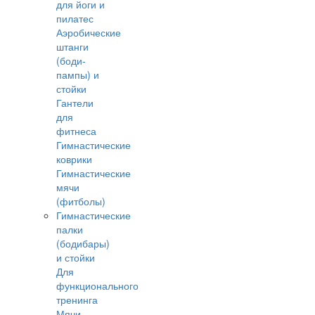
для йоги и
пилатес
Аэробические
штанги
(боди-
пампы) и
стойки
Гантели
для
фитнеса
Гимнастические
коврики
Гимнастические
мячи
(фитболы)
Гимнастические
палки
(бодибары)
и стойки
Для
функционального
тренинга
Мячи