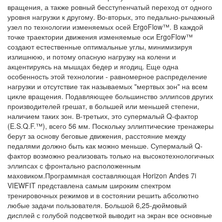
вращения, а также ровный бесступенчатый переход от одного
уровня нагрузки к другому. Во-вторых, это педально-рычажный
узел по технологии изменяемых осей ErgoFlow™. В каждой
точке траектории движения изменяемые оси ErgoFlow™
создают естественные оптимальные углы, минимизируя
излишнюю, и потому опасную нагрузку на колени и
акцентируясь на мышцах бедер и ягодиц. Еще одна
особенность этой технологии - равномерное распределение
нагрузки и отсутствие так называемых "мертвых зон" на всем
цикле вращения. Подавляющее большинство эллипсов других
производителей грешат, в большей или меньшей степени,
наличием таких зон. В-третьих, это супермалый Q-фактор
(E.S.Q.F.™), всего 56 мм. Поскольку эллиптические тренажеры
берут за основу беговые движения, расстояние между
педалями должно быть как можно меньше. Супермалый Q-
фактор возможно реализовать только на высокотехнологичных
эллипсах с фронтально расположенным
маховиком.Программная составляющая Horizon Andes 7i
VIEWFIT представлена самым широким спектром
тренировочных режимов и в состоянии решить абсолютно
любые задачи пользователя. Большой 6,25-дюймовый
дисплей с голубой подсветкой выводит на экран все основные