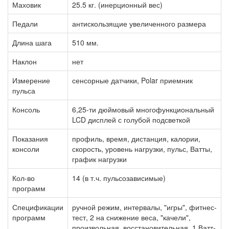
Маховик
25.5 кг. (инерционный вес)
Педали
антискользящие увеличенного размера
Длина шага
510 мм.
Наклон
нет
Измерение
сенсорные датчики, Polar приемник
пульса
Консоль
6,25-ти дюймовый многофункциональный
LCD дисплей с голубой подсветкой
Показания
профиль, время, дистанция, калории,
консоли
скорость, уровень нагрузки, пульс, Ватты,
график нагрузки
Кол-во
14 (в т.ч. пульсозависимые)
программ
Спецификации
ручной режим, интервалы, "игры", фитнес-
программ
тест, 2 на снижение веса, "качели",
произвольная, восстановительная, 1 Ватт-