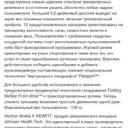
представлена самым широким спектром тренировочных
режимов и в состоянии решить абсолютно любые задачи
пользователя. Большой 5,5-дюймовый дисплей выводит на
экран все основные показатели, включая тренировочный
профиль. 12 предустановленных программ ориентированы на
тренировку выносливости, силы, скоростных качеств и
снижение веса. Пользователям с проблемами сердечно-
сосудистой системы стоит воспользоваться пульсозависимой
либо Ватт-фиксированной программами. Игровой режим
ориентирован на юных спортсменов и также всех тех, кто
устал от скуки однообразных рутинных тренировок. Впрочем,
действительно победить однообразие и добавить
мультимедийную составляющую поможет опциональная
технология "виртуального ландшафта" Passport™.
Для большего удобства использования и хранения
предусмотрена продвинутая технология складывания Folding
SixStar Front-drive™ и транспортировочные ролики. Теперь
сложить тренажер возможно простым движением одной руки.
Максимальный вес пользователя - 136 кг.
Horizon Andes 5 VIEWFIT-
продукт американского концерна
Johnson Health Tech.
Это единственный в мире производитель
домашнего фитнес-оборудования полного цикла - начиная от