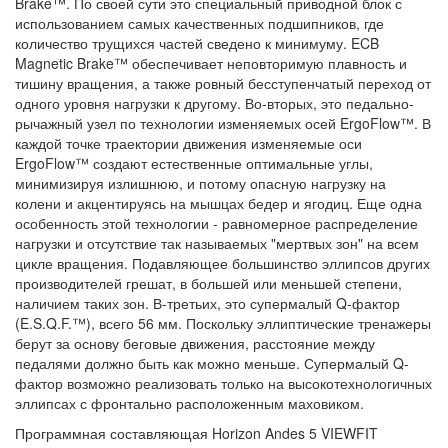
Brake™. По своей сути это специальный приводной блок с
использованием самых качественных подшипников, где
количество трущихся частей сведено к минимуму. ECB
Magnetic Brake™ обеспечивает неповторимую плавность и
тишину вращения, а также ровный бесступенчатый переход от
одного уровня нагрузки к другому. Во-вторых, это педально-
рычажный узел по технологии изменяемых осей ErgoFlow™. В
каждой точке траектории движения изменяемые оси
ErgoFlow™ создают естественные оптимальные углы,
минимизируя излишнюю, и потому опасную нагрузку на
колени и акцентируясь на мышцах бедер и ягодиц. Еще одна
особенность этой технологии - равномерное распределение
нагрузки и отсутствие так называемых "мертвых зон" на всем
цикле вращения. Подавляющее большинство эллипсов других
производителей грешат, в большей или меньшей степени,
наличием таких зон. В-третьих, это супермалый Q-фактор
(E.S.Q.F.™), всего 56 мм. Поскольку эллиптические тренажеры
берут за основу беговые движения, расстояние между
педалями должно быть как можно меньше. Супермалый Q-
фактор возможно реализовать только на высокотехнологичных
эллипсах с фронтально расположенным маховиком.
Программная составляющая Horizon Andes 5 VIEWFIT