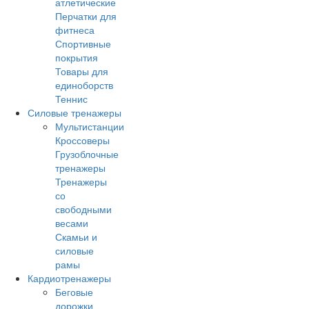
атлетические
Перчатки для
фитнеса
Спортивные
покрытия
Товары для
единоборств
Теннис
Силовые тренажеры
Мультистанции
Кроссоверы
Грузоблочные
тренажеры
Тренажеры
со
свободными
весами
Скамьи и
силовые
рамы
Кардиотренажеры
Беговые
дорожки