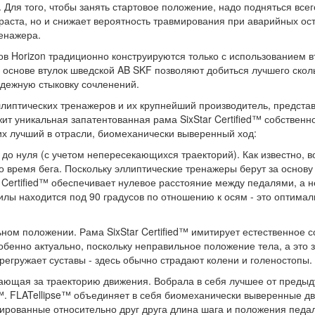
Для того, чтобы занять стартовое положение, надо подняться всего
раста, но и снижает вероятность травмирования при аварийных оста
енажера.
в Horizon традиционно конструируются только с использованием в
 основе втулок шведской AB SKF позволяют добиться лучшего ско
адежную стыковку сочленений.
эллиптических тренажеров и их крупнейший производитель, предст
жит уникальная запатентованная рама SixStar Certified™ собствен
х лучший в отрасли, биомеханически выверенный ход:
о нуля (с учетом непересекающихся траекторий). Как известно, 
о время бега. Поскольку эллиптические тренажеры берут за основ
 Certified™ обеспечивает нулевое расстояние между педалями, а 
силы находится под 90 градусов по отношению к осям - это оптима
ном положении. Рама SixStar Certified™ имитирует естественное с
обенно актуально, поскольку неправильное положение тела, а это 
егружает суставы - здесь обычно страдают колени и голеностопы.
ечающая за траекторию движения. Вобрала в себя лучшее от преды
.™. FLATellipse™ объединяет в себя биомеханически выверенные д
ированные относительно друг друга длина шага и положения педа