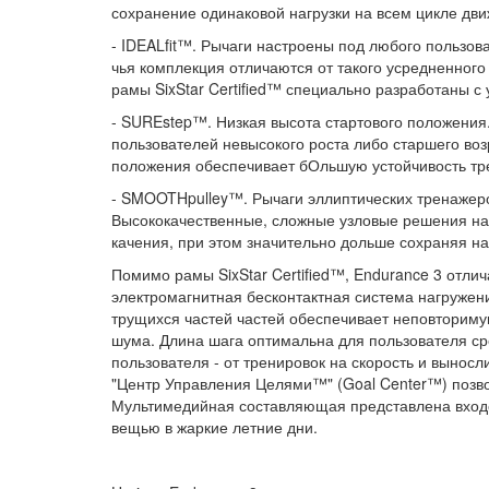
сохранение одинаковой нагрузки на всем цикле движ
- IDEALfit™. Рычаги настроены под любого пользов
чья комплекция отличаются от такого усредненног
рамы SixStar Certified™ специально разработаны с
- SUREstep™. Низкая высота стартового положения. 
пользователей невысокого роста либо старшего воз
положения обеспечивает бОльшую устойчивость тр
- SMOOTHpulley™. Рычаги эллиптических тренажеро
Высококачественные, сложные узловые решения на
качения, при этом значительно дольше сохраняя н
Помимо рамы SixStar Certified™, Endurance 3 отл
электромагнитная бесконтактная система нагружен
трущихся частей частей обеспечивает неповториму
шума. Длина шага оптимальна для пользователя ср
пользователя - от тренировок на скорость и вынос
"Центр Управления Целями™" (Goal Center™) позво
Мультимедийная составляющая представлена входо
вещью в жаркие летние дни.