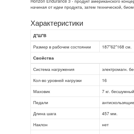
Horizon Endurance 3 -
продукт американского конце
начиная от идеи продукта, затем технической, био
Характеристики
Д*Ш*В
Размер в рабочем состоянии
187*62*168 см.
Свойства
Система нагружения
электромагн. б
Кол-во уровней нагрузки
16
Маховик
7 кг. бесшумны
Педали
антискользящие
Длина шага
457 мм.
Наклон
нет