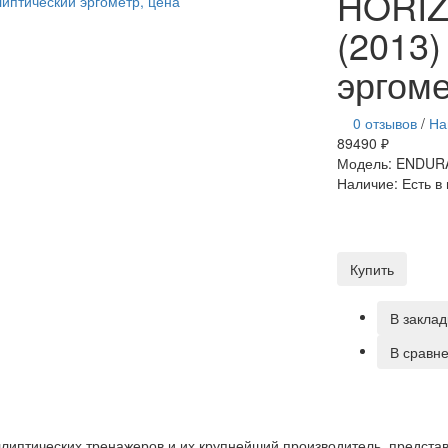
HORI
(2013)
эргом
0 отзывов
/
На
89490 ₽
Модель:
ENDUR
Наличие:
Есть в
Купить
В заклад
В сравн
эллиптических тренажеров и их крупнейший производитель, предст