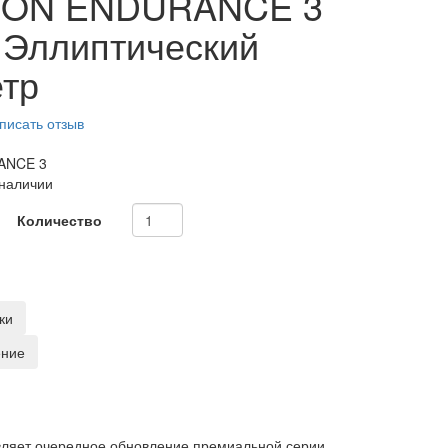
ZON ENDURANCE 3
 Эллиптический
етр
писать отзыв
ANCE 3
 наличии
Количество
ки
ение
авляет очередное обновление премиальной серии