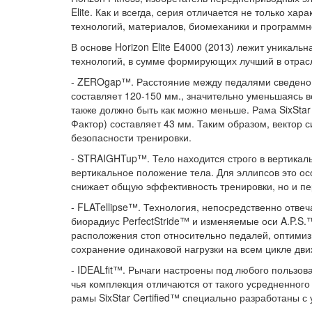
Elite. Как и всегда, серия отличается не только 
технологий, материалов, биомеханики и программн
В основе Horizon Elite E4000 (2013) лежит уникаль
технологий, в сумме формирующих лучший в отрас
- ZEROgap™. Расстояние между педалями сведено д
составляет 120-150 мм., значительно уменьшаясь в
также должно быть как можно меньше. Рама SixStar
Фактор) составляет 43 мм. Таким образом, вектор 
безопасности тренировки.
- STRAIGHTup™. Тело находится строго в вертикаль
вертикальное положение тела. Для эллипсов это ос
снижает общую эффективность тренировки, но и пер
- FLATellipse™. Технология, непосредственно отв
биорадиус PerfectStride™ и изменяемые оси A.P.S
расположения стоп относительно педалей, оптимиз
сохранение одинаковой нагрузки на всем цикле движ
- IDEALfit™. Рычаги настроены под любого пользов
чья комплекция отличаются от такого усредненног
рамы SixStar Certified™ специально разработаны с