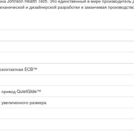
рна
Johnson Health Tech.
Это единственный в мире производитель 
механической и дизайнерской разработки и заканчивая производств
есконтактная ECB™
й привод QuietGlide™
 увеличенного размера