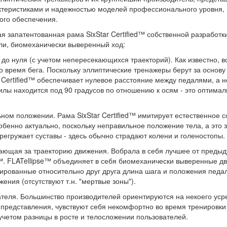
характеристиками и надежностью моделей профессионального уровн
ого обеспечения.
ная запатентованная рама SixStar Certified™ собственной разрабо
ли, биомеханически выверенный ход:
о нуля (с учетом непересекающихся траекторий). Как известно, 
о время бега. Поскольку эллиптические тренажеры берут за основ
 Certified™ обеспечивает нулевое расстояние между педалями, а 
силы находится под 90 градусов по отношению к осям - это оптима
ном положении. Рама SixStar Certified™ имитирует естественное с
обенно актуально, поскольку неправильное положение тела, а это 
егружает суставы - здесь обычно страдают колени и голеностопы.
ечающая за траекторию движения. Вобрала в себя лучшее от преды
.™. FLATellipse™ объединяет в себя биомеханически выверенные д
ированные относительно друг друга длина шага и положения педа
ения (отсутствуют т.н. "мертвые зоны").
ателя. Большинство производителей ориентируются на некоего уср
о представления, чувствуют себя некомфортно во время тренировк
 учетом разницы в росте и телосложении пользователей.