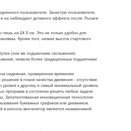
едненного пользователя. Зачастую пользователи,
и и на наблюдают должного эффекта после. Рычаги
 лишь на 24.5 см. Это не только удобно для
новках. Кроме того, низкая высота стартового
тулок (они же подшипники скольжения).
льжения, нежели более традиционные подшипники
лена надежная, проверенная временем
решение в плане качества движения - отсутствие
го уровня к другому и самый минимальный уровень
ных программ в состоянии решить любые задачи
емы. Запатентованная инновационная технология
льзования бумажных графиков или дневников.
й в консоль вентилятор является незаменимой