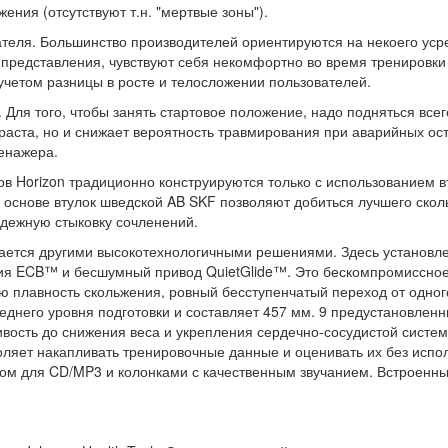
ения (отсутствуют т.н. "мертвые зоны").
ателя. Большинство производителей ориентируются на некоего уср
о представления, чувствуют себя некомфортно во время тренировк
 учетом разницы в росте и телосложении пользователей.
Для того, чтобы занять стартовое положение, надо подняться всего
раста, но и снижает вероятность травмирования при аварийных оста
енажера.
в Horizon традиционно конструируются только с использованием в
 основе втулок шведской AB SKF позволяют добиться лучшего ско
адежную стыковку сочленений.
ичается другими высокотехнологичными решениями. Здесь установ
ия ECB™ и бесшумный привод QuietGlide™. Это бескомпромиссное 
ю плавность скольжения, ровный бесступенчатый переход от одно
еднего уровня подготовки и составляет 457 мм. 9 предустановлен
ливость до снижения веса и укрепления сердечно-сосудистой сист
ляет накапливать тренировочные данные и оценивать их без испо
м для CD/MP3 и колонками с качественным звучанием. Встроенны