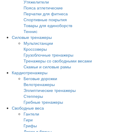
Утяжелители
Пояса атлетические
Перчатки для фитнеса
Спортивные покрытия
Товары для единоборств
Теннис
Силовые тренажеры
Мультистанции
Кроссоверы
Грузоблочные тренажеры
Тренажеры со свободными весами
Скамьи и силовые рамы
Кардиотренажеры
Беговые дорожки
Велотренажеры
Эллиптические тренажеры
Степперы
Гребные тренажеры
Свободные веса
Гантели
Гири
Грифы
Диски и блины