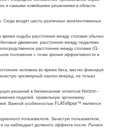
я, но и самыми новейшими решениями в области
тки. Сюда входят шесть различных запатентованных
во время ходьбы расстояние между стопами обычно
у беговые движения, расстояние между педалями
непосредственное расстояние между стопами (Q-
льное положение с точки зрения эффективности и
остояние человека во время бега, жестко фиксируя
зачастую чрезмерный наклон вперед, не только
дущих решений в биомеханике эллипсов Horizon -
вижения педалей, правильную эргономику
лей. Важной особенностью FLATellipse™ является
едненного пользователя. Зачастую пользователи,
и и на наблюдают должного эффекта после. Рычаги