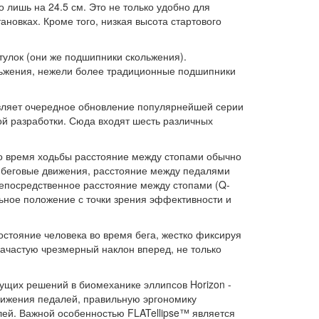
 лишь на 24.5 см. Это не только удобно для
новках. Кроме того, низкая высота стартового
тулок (они же подшипники скольжения).
льжения, нежели более традиционные подшипники
авляет очередное обновление популярнейшей серии
ной разработки. Сюда входят шесть различных
во время ходьбы расстояние между стопами обычно
у беговые движения, расстояние между педалями
непосредственное расстояние между стопами (Q-
льное положение с точки зрения эффективности и
остояние человека во время бега, жестко фиксируя
зачастую чрезмерный наклон вперед, не только
дущих решений в биомеханике эллипсов Horizon -
вижения педалей, правильную эргономику
лей. Важной особенностью FLATellipse™ является