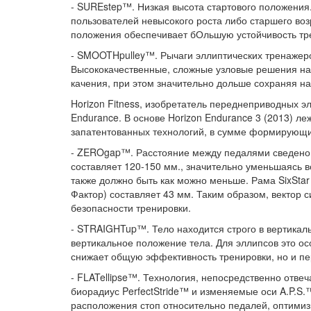
- SUREstep™. Низкая высота стартового положения. 
пользователей невысокого роста либо старшего воз
положения обеспечивает бОльшую устойчивость тр
- SMOOTHpulley™. Рычаги эллиптических тренажеро
Высококачественные, сложные узловые решения на
качения, при этом значительно дольше сохраняя н
Horizon Fitness, изобретатель переднеприводных 
Endurance. В основе Horizon Endurance 3 (2013) ле
запатентованных технологий, в сумме формирующи
- ZEROgap™. Расстояние между педалями сведено д
составляет 120-150 мм., значительно уменьшаясь в
также должно быть как можно меньше. Рама SixStar
Фактор) составляет 43 мм. Таким образом, вектор 
безопасности тренировки.
- STRAIGHTup™. Тело находится строго в вертикаль
вертикальное положение тела. Для эллипсов это ос
снижает общую эффективность тренировки, но и пер
- FLATellipse™. Технология, непосредственно отв
биорадиус PerfectStride™ и изменяемые оси A.P.S
расположения стоп относительно педалей, оптимиз