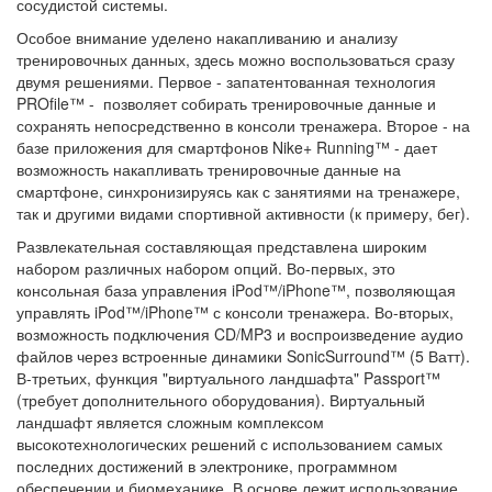
сосудистой системы.
Особое внимание уделено накапливанию и анализу
тренировочных данных, здесь можно воспользоваться сразу
двумя решениями. Первое - запатентованная технология
PROfile™ - позволяет собирать тренировочные данные и
сохранять непосредственно в консоли тренажера. Второе - на
базе приложения для смартфонов Nike+ Running™ - дает
возможность накапливать тренировочные данные на
смартфоне, синхронизируясь как с занятиями на тренажере,
так и другими видами спортивной активности (к примеру, бег).
Развлекательная составляющая представлена широким
набором различных набором опций. Во-первых, это
консольная база управления iPod™/iPhone™, позволяющая
управлять iPod™/iPhone™ с консоли тренажера. Во-вторых,
возможность подключения CD/MP3 и воспроизведение аудио
файлов через встроенные динамики SonicSurround™ (5 Ватт).
В-третьих, функция "виртуального ландшафта" Passport™
(требует дополнительного оборудования). Виртуальный
ландшафт является сложным комплексом
высокотехнологических решений с использованием самых
последних достижений в электронике, программном
обеспечении и биомеханике. В основе лежит использование