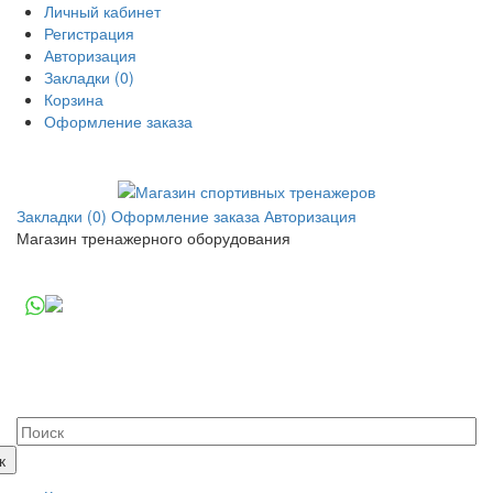
Личный кабинет
Регистрация
Авторизация
Закладки (0)
Корзина
Оформление заказа
Закладки (0)
Оформление заказа
Авторизация
Магазин тренажерного оборудования
+7 (495) 14-25-707
+7 (926) 22-55-707
+7 (977) 57-75-997
info.sportik@gmail.com
Пн.-Пт.: с 9:00 до 19:00
г. Москва, ул. Касимовская 41
к