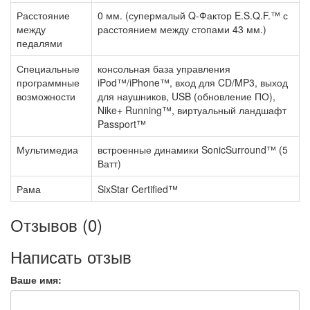
Расстояние
0 мм. (супермалый Q-Фактор E.S.Q.F.™ с
между
расстоянием между стопами 43 мм.)
педалями
Специальные
консольная база управления
программные
iPod™/iPhone™, вход для CD/MP3, выход
возможности
для наушников, USB (обновление ПО),
Nike+ Running™, виртуальный ландшафт
Passport™
Мультимедиа
встроенные динамики SonicSurround™ (5
Ватт)
Рама
SixStar Certified™
Отзывов (0)
Написать отзыв
Ваше имя: