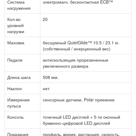
Система
электромагн. бесконтактная ECB™
нагружения
Кол-во
20
уровней
нагрузки
Маховик
бесшумный QuietGlide™ 10.5 / 23.1 кг.
(собственный / инерционный вес)
Педали
антискользящие прорезиненные
увеличенного размера
Длина шага
508 мм.
Наклон
нет
Измерение
сенсорные датчики, Polar приемник
пульса
Консоль
точечный LED дисплей + 5-ти оконный
буквенно-цифровой LED дисплей
Показания
профиль, время, дистанция, скорость,