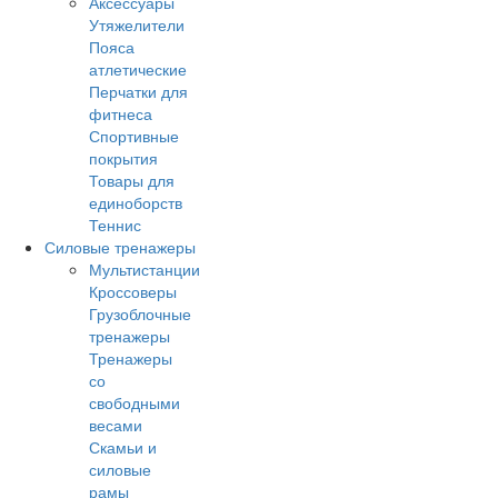
Аксессуары
Утяжелители
Пояса
атлетические
Перчатки для
фитнеса
Спортивные
покрытия
Товары для
единоборств
Теннис
Силовые тренажеры
Мультистанции
Кроссоверы
Грузоблочные
тренажеры
Тренажеры
со
свободными
весами
Скамьи и
силовые
рамы