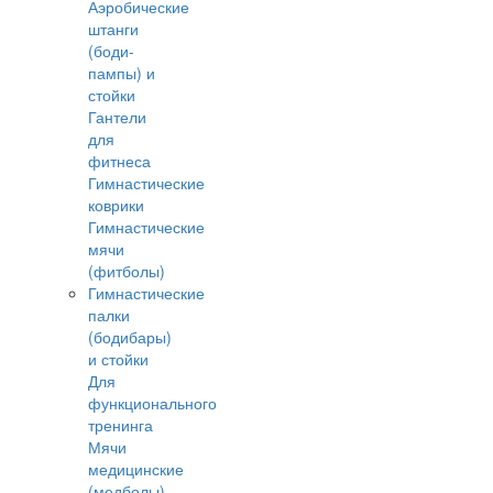
Аэробические
штанги
(боди-
пампы) и
стойки
Гантели
для
фитнеса
Гимнастические
коврики
Гимнастические
мячи
(фитболы)
Гимнастические
палки
(бодибары)
и стойки
Для
функционального
тренинга
Мячи
медицинские
(медболы)