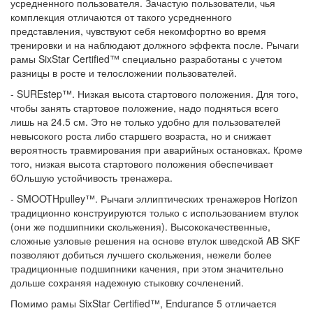
усредненного пользователя. Зачастую пользователи, чья
комплекция отличаются от такого усредненного
представления, чувствуют себя некомфортно во время
тренировки и на наблюдают должного эффекта после. Рычаги
рамы SixStar Certified™ специально разработаны с учетом
разницы в росте и телосложении пользователей.
- SUREstep™. Низкая высота стартового положения. Для того,
чтобы занять стартовое положение, надо подняться всего
лишь на 24.5 см. Это не только удобно для пользователей
невысокого роста либо старшего возраста, но и снижает
вероятность травмирования при аварийных остановках. Кроме
того, низкая высота стартового положения обеспечивает
бОльшую устойчивость тренажера.
- SMOOTHpulley™. Рычаги эллиптических тренажеров Horizon
традиционно конструируются только с использованием втулок
(они же подшипники скольжения). Высококачественные,
сложные узловые решения на основе втулок шведской AB SKF
позволяют добиться лучшего скольжения, нежели более
традиционные подшипники качения, при этом значительно
дольше сохраняя надежную стыковку сочленений.
Помимо рамы SixStar Certified™, Endurance 5 отличается