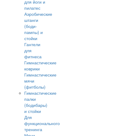
для йоги и
пилатес
Аэробические
штанги
(боди-
пампы) и
стойки
Гантели
для
фитнеса
Гимнастические
коврики
Гимнастические
мячи
(фитболы)
Гимнастические
палки
(бодибары)
и стойки
Для
функционального
тренинга
Мячи