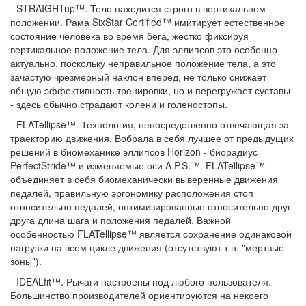
- STRAIGHTup™. Тело находится строго в вертикальном
положении. Рама SixStar Certified™ имитирует естественное
состояние человека во время бега, жестко фиксируя
вертикальное положение тела. Для эллипсов это особенно
актуально, поскольку неправильное положение тела, а это
зачастую чрезмерный наклон вперед, не только снижает
общую эффективность тренировки, но и перегружает суставы
- здесь обычно страдают колени и голеностопы.
- FLATellipse™. Технология, непосредственно отвечающая за
траекторию движения. Вобрала в себя лучшее от предыдущих
решений в биомеханике эллипсов Horizon - биорадиус
PerfectStride™ и изменяемые оси A.P.S.™. FLATellipse™
объединяет в себя биомеханически выверенные движения
педалей, правильную эргономику расположения стоп
относительно педалей, оптимизированные относительно друг
друга длина шага и положения педалей. Важной
особенностью FLATellipse™ является сохранение одинаковой
нагрузки на всем цикле движения (отсутствуют т.н. "мертвые
зоны").
- IDEALfit™. Рычаги настроены под любого пользователя.
Большинство производителей ориентируются на некоего