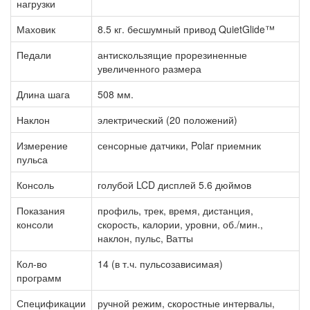
нагрузки
Маховик
8.5 кг. бесшумный привод QuietGlide™
Педали
антискользящие прорезиненные
увеличенного размера
Длина шага
508 мм.
Наклон
электрический (20 положений)
Измерение
сенсорные датчики, Polar приемник
пульса
Консоль
голубой LCD дисплей 5.6 дюймов
Показания
профиль, трек, время, дистанция,
консоли
скорость, калории, уровни, об./мин.,
наклон, пульс, Ватты
Кол-во
14 (в т.ч. пульсозависимая)
программ
Спецификации
ручной режим, скоростные интервалы,