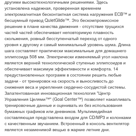
другими высокотехнологичными решениями. Здесь
установлена надежная, проверенная временем
электромагнитная бесконтактная система нагружения ECB™ и
бесшумный привод QuietGlide™. Это бескомпромиссное
решение в плане качества движения - отсутствие трущихся
частей частей обеспечивает неповторимую плавность
скольжения, ровный бесступенчатый переход от одного
уровня к другому и самый минимальный уровень шума. Длина
шага составляет практически максимальные для домашнего
эллипсоида 508 мм. Электрически изменяемый угол наклона
является верхней технологической ступенью эллипсоидов и
обеспечивает максимум эффективности и комфорта. 14
предустановленных программ в состоянии решить любые
задачи - от тренировок на скорость и выносливость до
снижения веса и укрепления сердечно-сосудистой системы.
Запатентованная инновационная технология "Центр
Управления Целями™" (Goal Center™) позволяет накапливать
тренировочные данные и оценивать их без использования
бумажных графиков или дневников. Мультимедийная
составляющая представлена входом для CD/MP3 и колонками
с качественным звучанием. Встроенный в консоль вентилятор
является незаменимой вещью в жаркие летние дни.