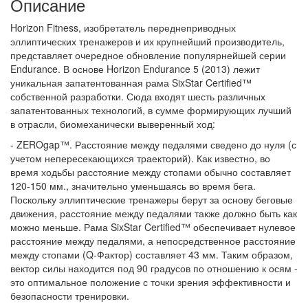
Описание
Horizon Fitness, изобретатель переднеприводных
эллиптических тренажеров и их крупнейший производитель,
представляет очередное обновление популярнейшей серии
Endurance. В основе Horizon Endurance 5 (2013) лежит
уникальная запатентованная рама SixStar Certified™
собственной разработки. Сюда входят шесть различных
запатентованных технологий, в сумме формирующих лучший
в отрасли, биомеханически выверенный ход:
- ZEROgap™. Расстояние между педалями сведено до нуля (с
учетом непересекающихся траекторий). Как известно, во
время ходьбы расстояние между стопами обычно составляет
120-150 мм., значительно уменьшаясь во время бега.
Поскольку эллиптические тренажеры берут за основу беговые
движения, расстояние между педалями также должно быть как
можно меньше. Рама SixStar Certified™ обеспечивает нулевое
расстояние между педалями, а непосредственное расстояние
между стопами (Q-Фактор) составляет 43 мм. Таким образом,
вектор силы находится под 90 градусов по отношению к осям -
это оптимальное положение с точки зрения эффективности и
безопасности тренировки.