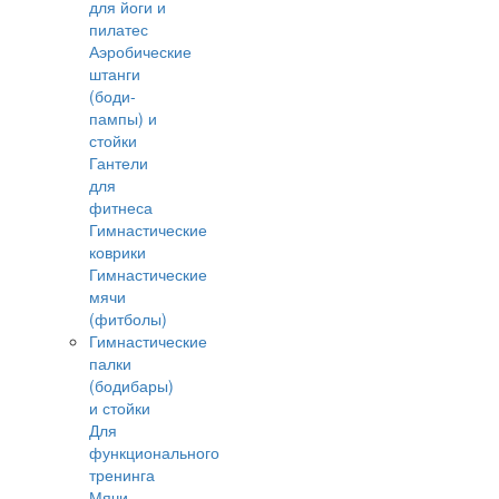
для йоги и
пилатес
Аэробические
штанги
(боди-
пампы) и
стойки
Гантели
для
фитнеса
Гимнастические
коврики
Гимнастические
мячи
(фитболы)
Гимнастические
палки
(бодибары)
и стойки
Для
функционального
тренинга
Мячи