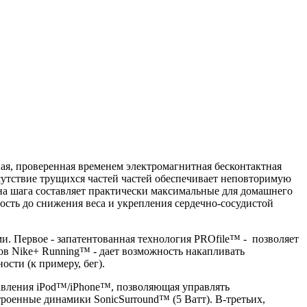
ная, проверенная временем электромагнитная бесконтактная
утствие трущихся частей частей обеспечивает неповторимую
на шага составляет практически максимальные для домашнего
ость до снижения веса и укрепления сердечно-сосудистой
. Первое - запатентованная технология PROfile™ - позволяет
ов Nike+ Running™ - дает возможность накапливать
сти (к примеру, бег).
равления iPod™/iPhone™, позволяющая управлять
роенные динамики SonicSurround™ (5 Ватт). В-третьих,