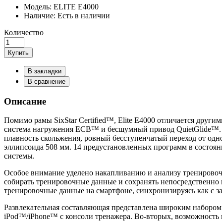
Модель:
ELITE E4000
Наличие:
Есть в наличии
Количество
Купить
В закладки
В сравнение
Описание
Помимо рамы SixStar Certified™, Elite E4000 отличается дру
система нагружения ECB™ и бесшумный привод QuietGlide™. Э
плавность скольжения, ровный бесступенчатый переход от од
эллипсоида 508 мм. 14 предустановленных программ в состояни
системы.
Особое внимание уделено накапливанию и анализу тренировочн
собирать тренировочные данные и сохранять непосредственно в
тренировочные данные на смартфоне, синхронизируясь как с за
Развлекательная составляющая представлена широким набором
iPod™/iPhone™ с консоли тренажера. Во-вторых, возможность 