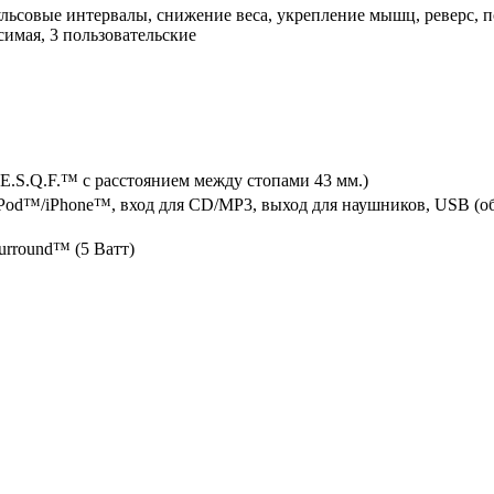
ьсовые интервалы, снижение веса, укрепление мышц, реверс, под
симая, 3 пользовательские
E.S.Q.F.™ с расстоянием между стопами 43 мм.)
 iPod™/iPhone™, вход для CD/MP3, выход для наушников, USB (
urround™ (5 Ватт)