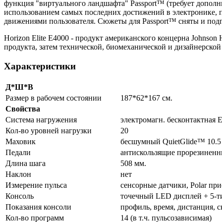
функция "виртуального ландшафта" Passport™ (требует допол
использованием самых последних достижений в электронике, 
движениями пользователя. Сюжеты для Passport™ сняты и по
Horizon Elite E4000 - продукт американского концерна Johnson
продукта, затем технической, биомеханической и дизайнерской
Характеристики
Д*Ш*В
Размер в рабочем состоянии
187*62*167 см.
Свойства
Система нагружения
электромагн. бесконтактная
Кол-во уровней нагрузки
20
Маховик
бесшумный QuietGlide™ 10.5 /
Педали
антискользящие прорезиненн
Длина шага
508 мм.
Наклон
нет
Измерение пульса
сенсорные датчики, Polar пр
Консоль
точечный LED дисплей + 5-
Показания консоли
профиль, время, дистанция, с
Кол-во программ
14 (в т.ч. пульсозависимая)