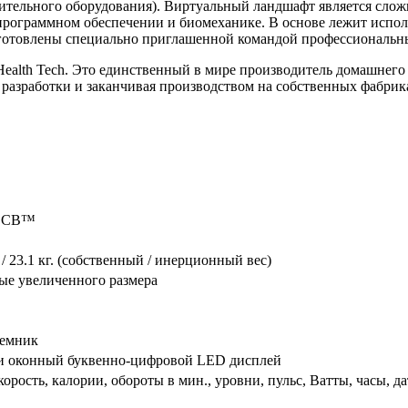
нительного оборудования). Виртуальный ландшафт является сл
программном обеспечении и биомеханике. В основе лежит испол
дготовлены специально приглашенной командой профессиональн
 Health Tech. Это единственный в мире производитель домашнего
 разработки и заканчивая производством на собственных фабрик
 ECB™
 23.1 кг. (собственный / инерционный вес)
ые увеличенного размера
иемник
ти оконный буквенно-цифровой LED дисплей
корость, калории, обороты в мин., уровни, пульс, Ватты, часы, да