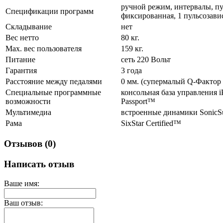
ручной режим, интервалы, пул
Спецификации программ
фиксированная, 1 пульсозави
Складывание
нет
Вес нетто
80 кг.
Max. вес пользователя
159 кг.
Питание
сеть 220 Вольт
Гарантия
3 года
Расстояние между педалями
0 мм. (супермалый Q-Фактор 
Специальные программные
консольная база управления
возможности
Passport™
Мультимедиа
встроенные динамики SonicS
Рама
SixStar Certified™
Отзывов (0)
Написать отзыв
Ваше имя:
Ваш отзыв: