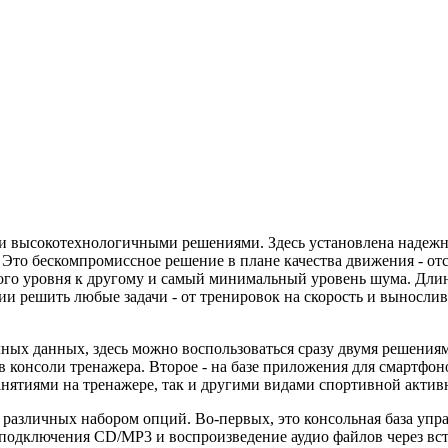
гими высокотехнологичными решениями. Здесь установлена надеж
то бескомпромиссное решение в плане качества движения - отс
ного уровня к другому и самый минимальный уровень шума. Дли
и решить любые задачи - от тренировок на скорость и вынослив
ых данных, здесь можно воспользоваться сразу двумя решениями
 консоли тренажера. Второе - на базе приложения для смартфон
нятиями на тренажере, так и другими видами спортивной активно
 различных набором опций. Во-первых, это консольная база уп
подключения CD/MP3 и воспроизведение аудио файлов через вст