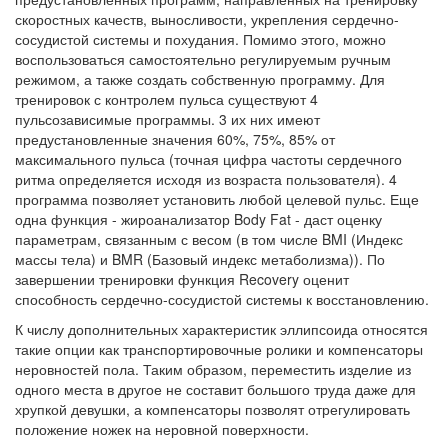
скоростных качеств, выносливости, укрепления сердечно-
сосудистой системы и похудания. Помимо этого, можно
воспользоваться самостоятельно регулируемым ручным
режимом, а также создать собственную программу. Для
тренировок с контролем пульса существуют 4
пульсозависимые программы. 3 их них имеют
предустановленные значения 60%, 75%, 85% от
максимального пульса (точная цифра частоты сердечного
ритма определяется исходя из возраста пользователя). 4
программа позволяет установить любой целевой пульс. Еще
одна функция - жироанализатор Body Fat - даст оценку
параметрам, связанным с весом (в том числе BMI (Индекс
массы тела) и BMR (Базовый индекс метаболизма)). По
завершении тренировки функция Recovery оценит
способность сердечно-сосудистой системы к восстановлению.
К числу дополнительных характеристик эллипсоида относятся
такие опции как транспортировочные ролики и компенсаторы
неровностей пола. Таким образом, переместить изделие из
одного места в другое не составит большого труда даже для
хрупкой девушки, а компенсаторы позволят отрегулировать
положение ножек на неровной поверхности.