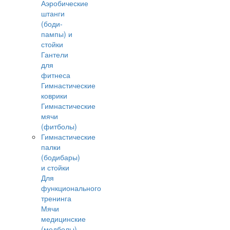
Аэробические
штанги
(боди-
пампы) и
стойки
Гантели
для
фитнеса
Гимнастические
коврики
Гимнастические
мячи
(фитболы)
Гимнастические
палки
(бодибары)
и стойки
Для
функционального
тренинга
Мячи
медицинские
(медболы)