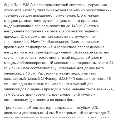
AppleGate E32 A с электромагнитной системой нагружения
относится к классу тяжелых крупногабаритных эллиптических
тренажеров для домашнего применения. Его отличает
мощная рамная конструкция из усиленного профиля,
выдерживающая вес пользователя до 140 кг. Система
нагружения построена на базе классического заднего
привода. Электромагнитная система нагружения по
технологии bio-Flow+™ обеспечивает биомеханически
правильное педалирование и корректное распределение
нагрузки по всей траектории движения. За высокое качество
кручения отвечает трехкомпонентный педальный узел и
мощный сбалансированный маховик с инерционным весом 24
кг. Длина шага составляет внушительные для домашнего
эллипсоида 46 см. Расстояние между педалями (так
называемый "малый Q-Фактор S.Q.F.™") составляет всего 18
см - это одно из самых минимальных значений для
эллипсоидов с задним приводом. Чем меньше такое значение,
тем больше тренировка на тренажере приближена к
естественным движениям во время бега.
Тренировочный компьютер представлен голубым LCD-
дисплеем диагональю 14 см. В программный пакет входят 7
предустановленных программ, направленных на тренировку