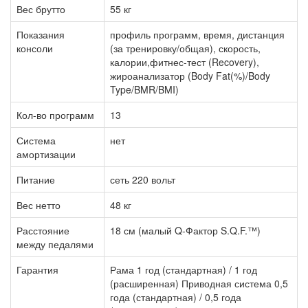
Вес брутто
55 кг
Показания
профиль программ, время, дистанция
консоли
(за тренировку/общая), скорость,
калории,фитнес-тест (Recovery),
жироанализатор (Body Fat(%)/Body
Type/BMR/BMI)
Кол-во программ
13
Система
нет
амортизации
Питание
сеть 220 вольт
Вес нетто
48 кг
Расстояние
18 см (малый Q-Фактор S.Q.F.™)
между педалями
Гарантия
Рама 1 год (стандартная) / 1 год
(расширенная) Приводная система 0,5
года (стандартная) / 0,5 года