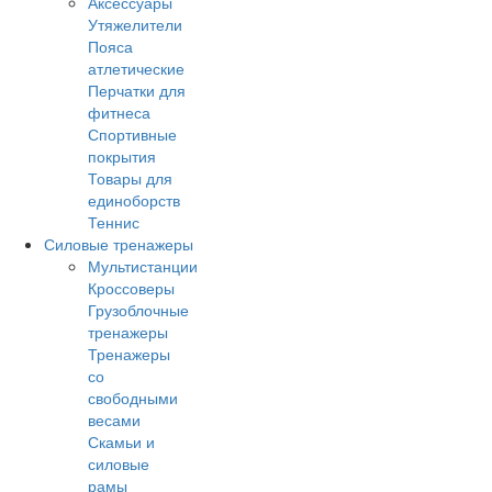
Аксессуары
Утяжелители
Пояса
атлетические
Перчатки для
фитнеса
Спортивные
покрытия
Товары для
единоборств
Теннис
Силовые тренажеры
Мультистанции
Кроссоверы
Грузоблочные
тренажеры
Тренажеры
со
свободными
весами
Скамьи и
силовые
рамы