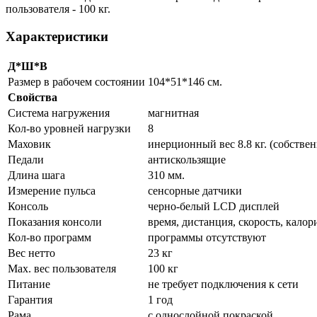
пользователя - 100 кг.
Характеристики
Д*Ш*В
Размер в рабочем состоянии
104*51*146 см.
Свойства
Система нагружения
магнитная
Кол-во уровней нагрузки
8
Маховик
инерционный вес 8.8 кг. (собственн
Педали
антискользящие
Длина шага
310 мм.
Измерение пульса
сенсорные датчики
Консоль
черно-белый LCD дисплей
Показания консоли
время, дистанция, скорость, калори
Кол-во программ
программы отсутствуют
Вес нетто
23 кг
Max. вес пользователя
100 кг
Питание
не требует подключения к сети
Гарантия
1 год
Рама
с однослойной покраской