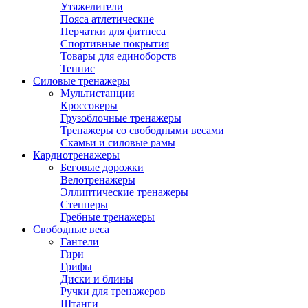
Утяжелители
Пояса атлетические
Перчатки для фитнеса
Спортивные покрытия
Товары для единоборств
Теннис
Силовые тренажеры
Мультистанции
Кроссоверы
Грузоблочные тренажеры
Тренажеры со свободными весами
Скамьи и силовые рамы
Кардиотренажеры
Беговые дорожки
Велотренажеры
Эллиптические тренажеры
Степперы
Гребные тренажеры
Свободные веса
Гантели
Гири
Грифы
Диски и блины
Ручки для тренажеров
Штанги