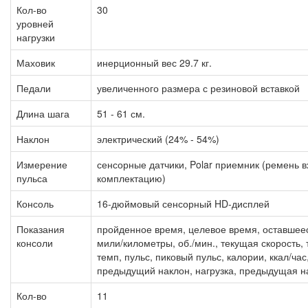
Кол-во
30
уровней
нагрузки
Маховик
инерционный вес 29.7 кг.
Педали
увеличенного размера с резиновой вставкой
Длина шага
51 - 61 см.
Наклон
электрический (24% - 54%)
Измерение
сенсорные датчики, Polar приемник (ремень в
пульса
комплектацию)
Консоль
16-дюймовый сенсорный HD-дисплей
Показания
пройденное время, целевое время, оставшеес
консоли
мили/километры, об./мин., текущая скорость,
темп, пульс, пиковый пульс, калории, ккал/час
предыдущий наклон, нагрузка, предыдущая н
Кол-во
11