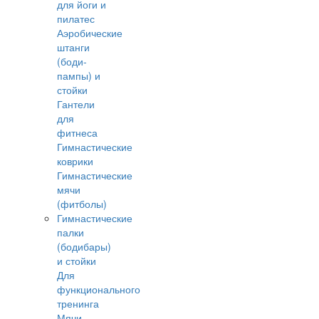
для йоги и
пилатес
Аэробические
штанги
(боди-
пампы) и
стойки
Гантели
для
фитнеса
Гимнастические
коврики
Гимнастические
мячи
(фитболы)
Гимнастические
палки
(бодибары)
и стойки
Для
функционального
тренинга
Мячи