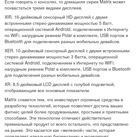
Если говорить о консолях, то домашняя серия Matrix может
похвастаться тремя видами дисплеев.
XIR. 16-дюймовый сенсорный HD-дисплей с двумя
встроенными стерео-динамиками мощностью 5 Ватт,
операционной системой Android, подключением к Интернету
по WiFi, нагрудным ремнем Polar в комплекте, USB портом и
Bluetooth для подключения разных мобильных девайсов.
XER. 10-дюймовый сенсорный дисплей с двумя встроенными
стерео-динамиками мощностью 3 Ватта, операционной
системой Android, подключением к Интернету по WiFi,
нагрудным ремнем Polar в комплекте, USB портом и Bluetooth
для подключения разных мобильных девайсов.
XR. 8,5-дюймовый LCD дисплей с голубой подсветкой,
отображающим все основные показатели.
Matrix славится тем, что инвестирует огромные средства в
разработку технологий, которые позволяют достичь ваших
фитнес целей более продуманными, простыми и приятными
способами. Эти технологии отличают действительно
премиальный продукт от всего остального, что представлено
на рынке. Это касается как «железной» части, которая
определяет идеальную биомеханику и моделирует