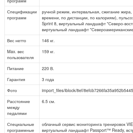
программ
Спецификации
ручной режим, интервальная, сжигание жира,
программ
времени, по дистанции, по калориям), пульсо
Sprint 8, виртуальный ландшафт "Северо-вост
виртуальный ландшафт "Североамериканские
Вес нетто
146 кг.
Max. вес
159 кг.
пользователя
Питание
220 В.
Гарантия
3 года
Фото
import_files/iblock/8ef/8efcb7266fa35a952b54
Расстояние
6.5 см.
между
педалями
Специальные
облачный сервис мониторинга тренировок VI
программные
виртуальный ландшафт Passport™ Ready, вс