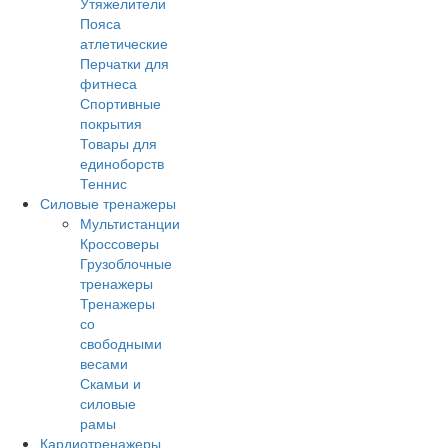
Утяжелители
Пояса
атлетические
Перчатки для
фитнеса
Спортивные
покрытия
Товары для
единоборств
Теннис
Силовые тренажеры
Мультистанции
Кроссоверы
Грузоблочные
тренажеры
Тренажеры
со
свободными
весами
Скамьи и
силовые
рамы
Кардиотренажеры