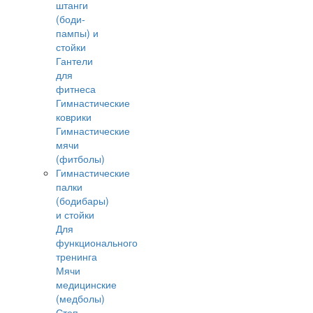
штанги
(боди-
пампы) и
стойки
Гантели
для
фитнеса
Гимнастические
коврики
Гимнастические
мячи
(фитболы)
Гимнастические
палки
(бодибары)
и стойки
Для
функционального
тренинга
Мячи
медицинские
(медболы)
Степ-