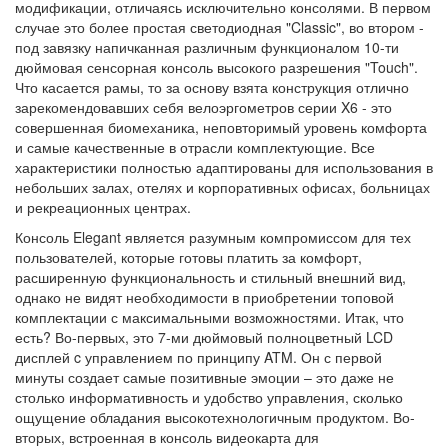
модификации, отличаясь исключительно консолями. В первом
случае это более простая светодиодная "Classic", во втором -
под завязку напичканная различным функционалом 10-ти
дюймовая сенсорная консоль высокого разрешения "Touch".
Что касается рамы, то за основу взята конструкция отлично
зарекомендовавших себя велоэргометров серии X6 - это
совершенная биомеханика, неповторимый уровень комфорта
и самые качественные в отрасли комплектующие. Все
характеристики полностью адаптированы для использования в
небольших залах, отелях и корпоративных офисах, больницах
и рекреационных центрах.
Консоль Elegant является разумным компромиссом для тех
пользователей, которые готовы платить за комфорт,
расширенную функциональность и стильный внешний вид,
однако не видят необходимости в приобретении топовой
комплектации с максимальными возможностями. Итак, что
есть? Во-первых, это 7-ми дюймовый полноцветный LCD
дисплей c управлением по принципу ATM. Он с первой
минуты создает самые позитивные эмоции – это даже не
столько информативность и удобство управления, сколько
ощущение обладания высокотехнологичным продуктом. Во-
вторых, встроенная в консоль видеокарта для