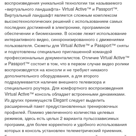
воспроизведения уникальной технологии так называемого
«виртуального ландшафта» Virtual Active™ и Passport™.
Виртуальный ландшафт является сложным комплексом
высокотехнологических решений с использованием самых
последних достижений в электронике, программном
обеспечении и биомеханике. В основе лежит использование
интерактивного видео, синхронизированного с движениями
пользователя. Сюжеты для Virtual Active™ и Passport™ сняты
и подготовлены специально приглашенной командой
профессиональных документалистов. Отличие Virtual Active™
и Passport™ состоит в том, что в первом случае видео ролики
воспроизводятся на консоли и не требуют никакого
дополнительного оборудования, а для второго
подразумевается наличие внешнего телевизора и
специального роутера. Для комфортного воспроизведения
Virtual Active™ консоль обладает встроенными динамиками.
Из других преимуществ Elegant следует выделить
расширенный пакет предустановленных тренировочных
профилей. Помимо увеличенного количества целевых
режимов, здесь есть целых 2 варианта пульсозависимых
программ, для более корректного и удобного использования
которых в консоль установлен телеметрический приемник.