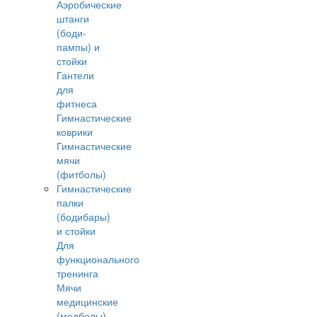
Аэробические
штанги
(боди-
пампы) и
стойки
Гантели
для
фитнеса
Гимнастические
коврики
Гимнастические
мячи
(фитболы)
Гимнастические
палки
(бодибары)
и стойки
Для
функционального
тренинга
Мячи
медицинские
(медболы)