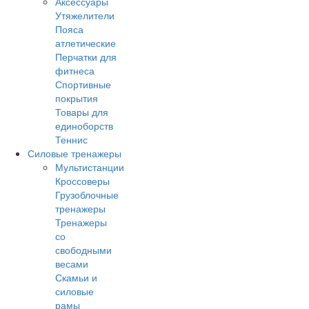
Аксессуары
Утяжелители
Пояса
атлетические
Перчатки для
фитнеса
Спортивные
покрытия
Товары для
единоборств
Теннис
Силовые тренажеры
Мультистанции
Кроссоверы
Грузоблочные
тренажеры
Тренажеры
со
свободными
весами
Скамьи и
силовые
рамы