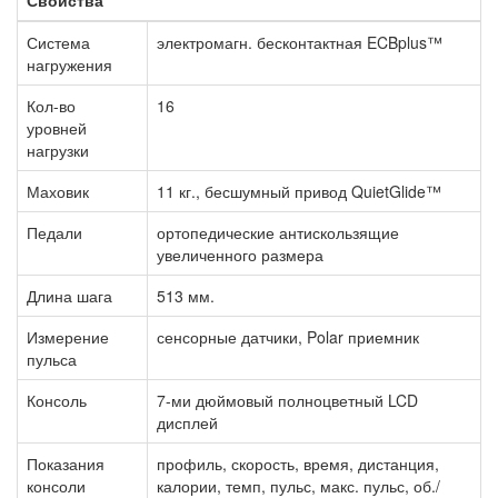
Свойства
Система
электромагн. бесконтактная ECBplus™
нагружения
Кол-во
16
уровней
нагрузки
Маховик
11 кг., бесшумный привод QuietGlide™
Педали
ортопедические антискользящие
увеличенного размера
Длина шага
513 мм.
Измерение
сенсорные датчики, Polar приемник
пульса
Консоль
7-ми дюймовый полноцветный LCD
дисплей
Показания
профиль, скорость, время, дистанция,
консоли
калории, темп, пульс, макс. пульс, об./