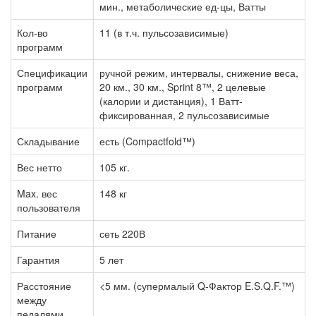
мин., метаболические ед-цы, Ватты
Кол-во
11 (в т.ч. пульсозависимые)
программ
Спецификации
ручной режим, интервалы, снижение веса,
программ
20 км., 30 км., Sprint 8™, 2 целевые
(калории и дистанция), 1 Ватт-
фиксированная, 2 пульсозависимые
Складывание
есть (Compactfold™)
Вес нетто
105 кг.
Max. вес
148 кг
пользователя
Питание
сеть 220В
Гарантия
5 лет
Расстояние
<5 мм. (супермалый Q-Фактор E.S.Q.F.™)
между
педалями