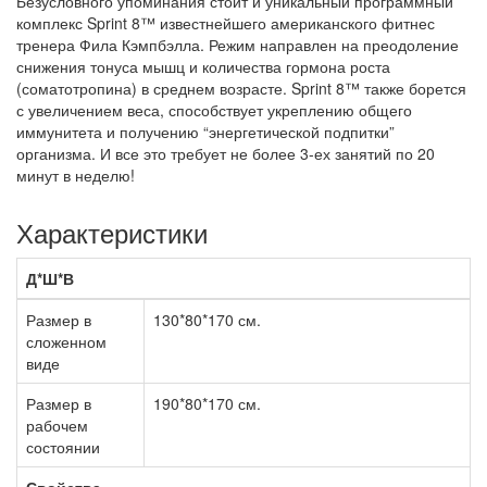
Безусловного упоминания стоит и уникальный программный
комплекс Sprint 8™ известнейшего американского фитнес
тренера Фила Кэмпбэлла. Режим направлен на преодоление
снижения тонуса мышц и количества гормона роста
(соматотропина) в среднем возрасте. Sprint 8™ также борется
с увеличением веса, способствует укреплению общего
иммунитета и получению “энергетической подпитки”
организма. И все это требует не более 3-ех занятий по 20
минут в неделю!
Характеристики
Д*Ш*В
Размер в
130*80*170 см.
сложенном
виде
Размер в
190*80*170 см.
рабочем
состоянии