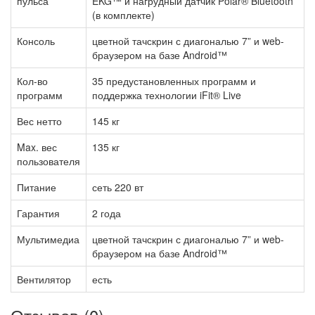
пульса
EKG™ и нагрудный датчик Polar® Bluetooth
(в комплекте)
Консоль
цветной тачскрин с диагональю 7” и web-
браузером на базе Android™
Кол-во
35 предустановленных программ и
программ
поддержка технологии iFit® Live
Вес нетто
145 кг
Max. вес
135 кг
пользователя
Питание
сеть 220 вт
Гарантия
2 года
Мультимедиа
цветной тачскрин с диагональю 7” и web-
браузером на базе Android™
Вентилятор
есть