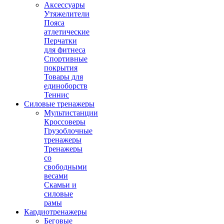
Аксессуары
Утяжелители
Пояса
атлетические
Перчатки
для фитнеса
Спортивные
покрытия
Товары для
единоборств
Теннис
Силовые тренажеры
Мультистанции
Кроссоверы
Грузоблочные
тренажеры
Тренажеры
со
свободными
весами
Скамьи и
силовые
рамы
Кардиотренажеры
Беговые