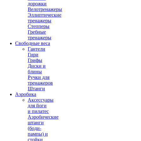
дорожки
Велотренажеры
Эллиптические
тренажеры
Степперы
Гребные
тренажеры
Свободные веса
Гантели
Гири
Грифы
Диски и
блины
Ручки для
тренажеров
Штанги
Аэробика
Аксессуары
для йоги
и пилатес
Аэробические
штанги
(боди-
пампы) и
стойки