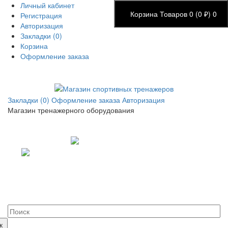
Личный кабинет
Корзина
Товаров 0 (0 ₽)
0
Регистрация
Авторизация
Закладки (0)
Корзина
Оформление заказа
Закладки (0)
Оформление заказа
Авторизация
Магазин тренажерного оборудования
+7 (495) 14-25-707
+7 (926) 22-55-707
+7 (977) 57-75-997
info.sportik@gmail.com
Пн.-Пт.: с 9:00 до 19:00
г. Москва, ул. Касимовская 41
к