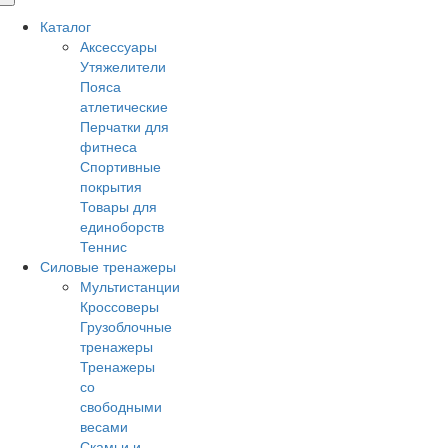
Каталог
Аксессуары
Утяжелители
Пояса
атлетические
Перчатки для
фитнеса
Спортивные
покрытия
Товары для
единоборств
Теннис
Силовые тренажеры
Мультистанции
Кроссоверы
Грузоблочные
тренажеры
Тренажеры
со
свободными
весами
Скамьи и