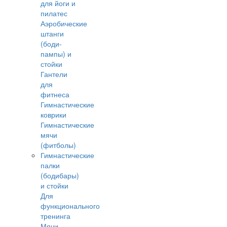
для йоги и
пилатес
Аэробические
штанги
(боди-
пампы) и
стойки
Гантели
для
фитнеса
Гимнастические
коврики
Гимнастические
мячи
(фитболы)
Гимнастические
палки
(бодибары)
и стойки
Для
функционального
тренинга
Мячи