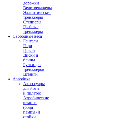
дорожки
Велотренажеры
Эллиптические
тренажеры
Степперы
Гребные
тренажеры
Свободные веса
Гантели
Гири
Грифы
Диски и
блины
Ручки для
тренажеров
Штанги
Аэробика
Аксессуары
для йоги
и пилатес
Аэробические
штанги
(боди-
пампы) и
стойки