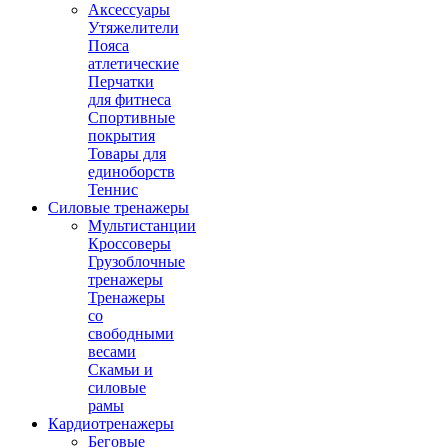
Аксессуары
Утяжелители
Пояса
атлетические
Перчатки
для фитнеса
Спортивные
покрытия
Товары для
единоборств
Теннис
Силовые тренажеры
Мультистанции
Кроссоверы
Грузоблочные
тренажеры
Тренажеры
со
свободными
весами
Скамьи и
силовые
рамы
Кардиотренажеры
Беговые