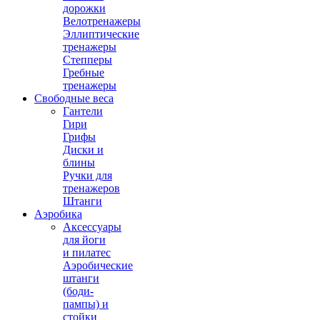
дорожки
Велотренажеры
Эллиптические
тренажеры
Степперы
Гребные
тренажеры
Свободные веса
Гантели
Гири
Грифы
Диски и
блины
Ручки для
тренажеров
Штанги
Аэробика
Аксессуары
для йоги
и пилатес
Аэробические
штанги
(боди-
пампы) и
стойки