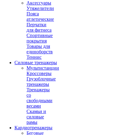
Аксессуары
Утяжелители
Пояса
атлетические
Перчатки
для фитнеса
Спортивные
покрытия
Товары для
единоборств
Теннис
Силовые тренажеры
Мультистанции
Кроссоверы
Грузоблочные
тренажеры
Тренажеры
со
свободными
весами
Скамьи и
силовые
рамы
Кардиотренажеры
Беговые