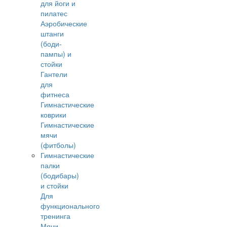
для йоги и
пилатес
Аэробические
штанги
(боди-
пампы) и
стойки
Гантели
для
фитнеса
Гимнастические
коврики
Гимнастические
мячи
(фитболы)
Гимнастические
палки
(бодибары)
и стойки
Для
функционального
тренинга
Мячи