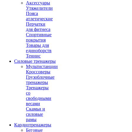
Аксессуары
Утяжелители
Пояса
атлетические
Перчатки
для фитнеса
Спортивные
покрытия
Товары для
единоборств
Теннис
Силовые тренажеры
Мультистанции
Кроссоверы
Грузоблочные
тренажеры
Тренажеры
со
свободными
весами
Скамьи и
силовые
рамы
Кардиотренажеры
Беговые