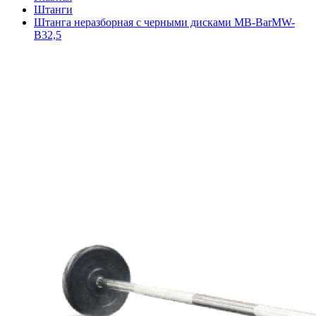
Штанги
Штанга неразборная с черными дисками MB-BarMW-
B32,5