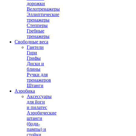
дорожки
Велотренажеры
Эллиптические
тренажеры
Степперы
Гребные
тренажеры
Свободные веса
Гантели
Гири
Грифы
Диски и
блины
Ручки для
тренажеров
Штанги
Аэробика
Аксессуары
для йоги
и пилатес
Аэробические
штанги
(боди-
пампы) и
стойки