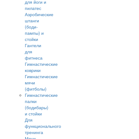
для йоги и
пилатес
Аэробические
штанги
(боди-
пампы) и
стойки
Гантели
для
фитнеса
Гимнастические
коврики
Гимнастические
мячи
(фитболы)
Гимнастические
палки
(бодибары)
и стойки
Для
функционального
тренинга
Мячи