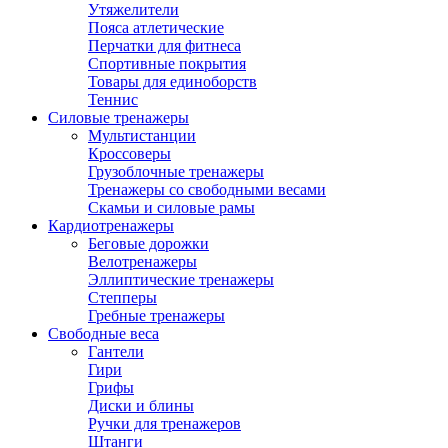
Утяжелители
Пояса атлетические
Перчатки для фитнеса
Спортивные покрытия
Товары для единоборств
Теннис
Силовые тренажеры
Мультистанции
Кроссоверы
Грузоблочные тренажеры
Тренажеры со свободными весами
Скамьи и силовые рамы
Кардиотренажеры
Беговые дорожки
Велотренажеры
Эллиптические тренажеры
Степперы
Гребные тренажеры
Свободные веса
Гантели
Гири
Грифы
Диски и блины
Ручки для тренажеров
Штанги