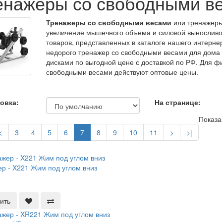
енажеры со свободными в
Тренажеры со свободными весами
или тренажеры
увеличение мышечного объема и силовой выносливо
товаров, представленных в каталоге нашего интерне
недорого тренажер со свободными весами для дом
дисками по выгодной цене с доставкой по РФ. Для ф
свободными весами действуют оптовые цены.
овка:
На странице:
Показа
<
3
4
5
6
7
8
9
10
11
>
>|
р - X221 Жим под углом вниз
ить