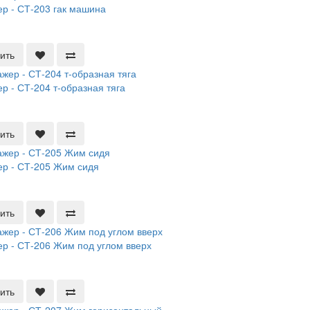
р - СТ-203 гак машина
ить
р - СТ-204 т-образная тяга
ить
р - СТ-205 Жим сидя
ить
р - СТ-206 Жим под углом вверх
ить