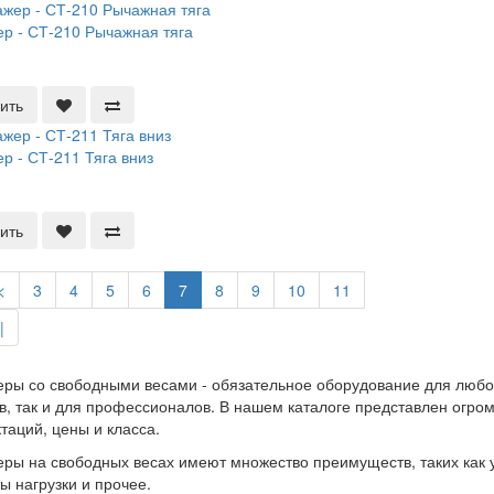
р - СТ-210 Рычажная тяга
ить
р - СТ-211 Тяга вниз
ить
<
3
4
5
6
7
8
9
10
11
|
ры со свободными весами - обязательное оборудование для любог
в, так и для профессионалов. В нашем каталоге представлен огром
таций, цены и класса.
ры на свободных весах имеют множество преимуществ, таких как у
ы нагрузки и прочее.