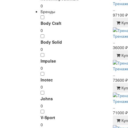
Тренаже
0
..
Бренды
97100 ₽
Куп
Body Craft
0
Тренаже
..
Body Solid
36000 ₽
0
Куп
Impulse
0
Тренаже
..
Inotec
73600 ₽
0
Куп
Johns
Тренаже
0
..
71000 ₽
V-Sport
Куп
0