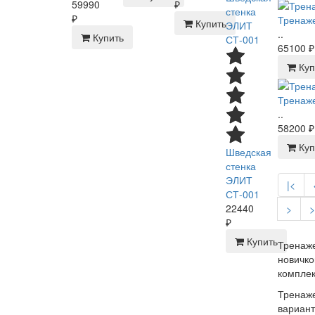
59990
₽
₽
Тренаже
Купить
..
Купить
65100 ₽
Куп
Тренаже
..
58200 ₽
Куп
Шведская
стенка
ЭЛИТ
|<
СТ-001
22440
>
>
₽
Купить
Тренаже
новичко
комплек
Тренаже
вариант