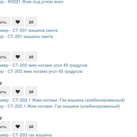
р - XR221 Жим под углом вниз
ить
р - СТ-201 машина смита
ить
р - СТ-202 жим ногами угол 45 градусов
₽
ить
р - СТ-202.1 Жим ногами -Гак машина (комбинированный)
₽
ить