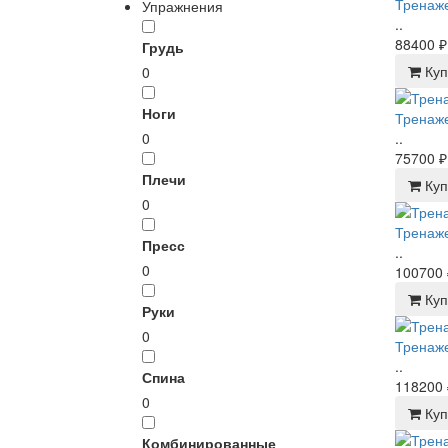
Тренаже
Упражнения
..
88400 ₽
Грудь
Куп
0
Ноги
Тренаже
0
..
75700 ₽
Плечи
Куп
0
Тренаже
Пресс
..
0
100700 
Куп
Руки
0
Тренаже
..
Спина
118200 
0
Куп
Комбинированные