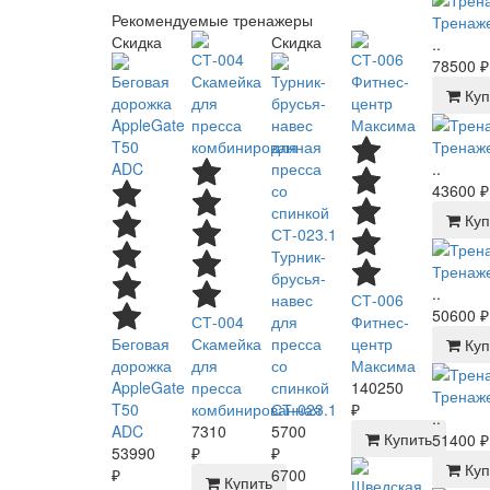
Рекомендуемые тренажеры
Тренаже
Скидка
Скидка
..
78500 ₽
Куп
Тренаже
..
43600 ₽
Куп
Турник-
Тренаже
брусья-
..
навес
СТ-006
50600 ₽
СТ-004
для
Фитнес-
Беговая
Скамейка
пресса
центр
Куп
дорожка
для
со
Максима
AppleGate
пресса
спинкой
140250
Тренаже
T50
комбинированная
СТ-023.1
₽
..
ADC
7310
5700
Купить
51400 ₽
53990
₽
₽
Куп
₽
6700
Купить