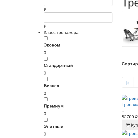
Тр
₽ -
₽
Класс тренажера
Эконом
0
Сортир
Стандартный
0
|<
Бизнес
0
Тренаже
Премиум
..
0
82700 ₽
Куп
Элитный
0