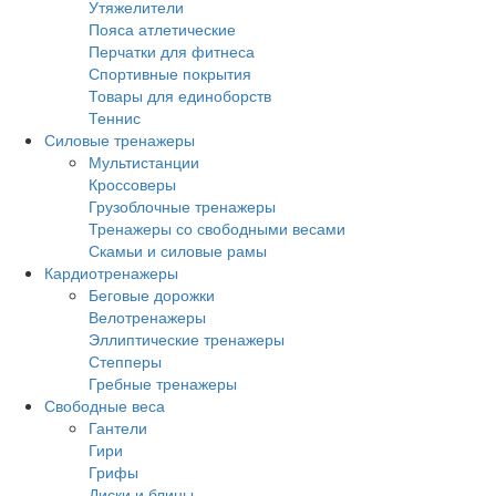
Утяжелители
Пояса атлетические
Перчатки для фитнеса
Спортивные покрытия
Товары для единоборств
Теннис
Силовые тренажеры
Мультистанции
Кроссоверы
Грузоблочные тренажеры
Тренажеры со свободными весами
Скамьи и силовые рамы
Кардиотренажеры
Беговые дорожки
Велотренажеры
Эллиптические тренажеры
Степперы
Гребные тренажеры
Свободные веса
Гантели
Гири
Грифы
Диски и блины