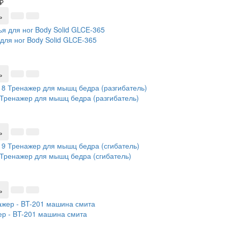
₽
ь
для ног Body Solid GLCE-365
ь
Тренажер для мышц бедра (разгибатель)
ь
Тренажер для мышц бедра (сгибатель)
ь
р - BT-201 машина смита