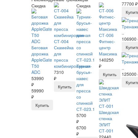
77700 ₽
Скидка
Скидка
Купит
Тренаже
..
СТ-006
106900 
СТ-004
Фитнес-
Купит
Беговая
Скамейка
центр
дорожка
для
Максима
AppleGate
пресса
140250
Тренаже
T50
комбинированная
Турник-
₽
..
ADC
7310
брусья-
125000 
Купить
53990
₽
навес
Купит
₽
для
Купить
59990
пресса
₽
со
спинкой
Купить
СТ-023.1
Шведская
5700
стенка
₽
ЭЛИТ
6700
СТ-001
₽
22440