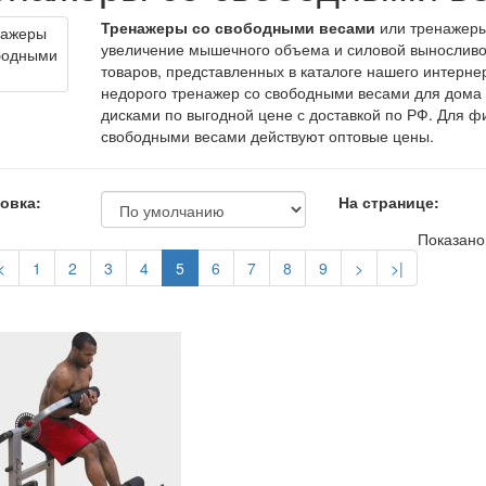
Тренажеры со свободными весами
или тренажеры
увеличение мышечного объема и силовой выносливо
товаров, представленных в каталоге нашего интерне
недорого тренажер со свободными весами для дом
дисками по выгодной цене с доставкой по РФ. Для ф
свободными весами действуют оптовые цены.
овка:
На странице:
Показано 
<
1
2
3
4
5
6
7
8
9
>
>|