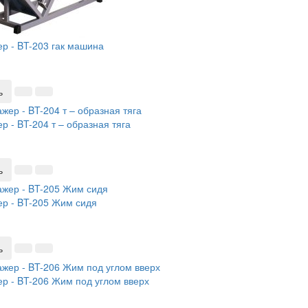
р - BT-203 гак машина
ь
р - BT-204 т – образная тяга
ь
р - BT-205 Жим сидя
ь
р - BT-206 Жим под углом вверх