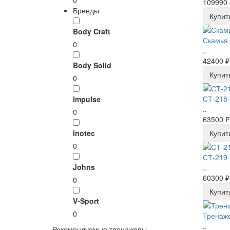
0
109990 
Бренды
Купит
Body Craft
Скамья 
0
..
42400 ₽
Body Solid
Купит
0
СТ-218 
Impulse
..
0
63500 ₽
Inotec
Купит
0
СТ-219 
Johns
..
60300 ₽
0
Купит
V-Sport
0
Тренаже
..
Рекомендуемые тренажеры