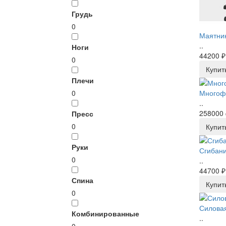
Грудь
0
Маятник
..
Ноги
44200 ₽
0
Купит
Плечи
0
Многоф
..
258000 
Пресс
0
Купит
Руки
Сгибани
0
..
44700 ₽
Спина
Купит
0
Силовая
Комбинированные
..