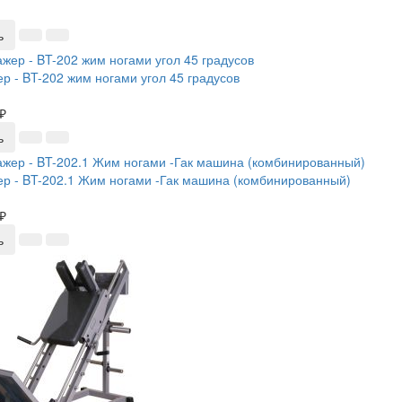
ь
р - BT-202 жим ногами угол 45 градусов
₽
ь
р - BT-202.1 Жим ногами -Гак машина (комбинированный)
₽
ь