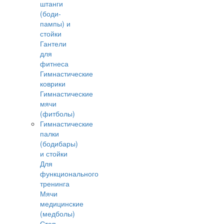
штанги
(боди-
пампы) и
стойки
Гантели
для
фитнеса
Гимнастические
коврики
Гимнастические
мячи
(фитболы)
Гимнастические
палки
(бодибары)
и стойки
Для
функционального
тренинга
Мячи
медицинские
(медболы)
Степ-