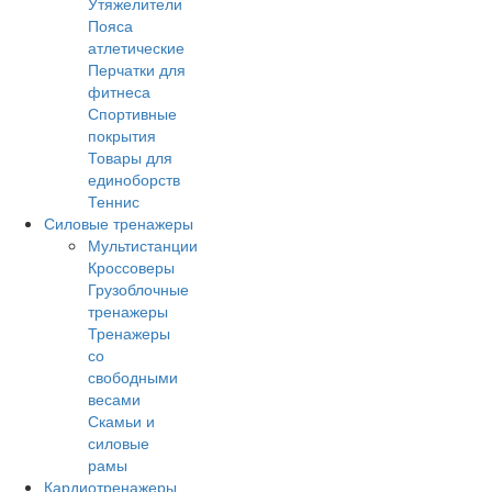
Утяжелители
Пояса
атлетические
Перчатки для
фитнеса
Спортивные
покрытия
Товары для
единоборств
Теннис
Силовые тренажеры
Мультистанции
Кроссоверы
Грузоблочные
тренажеры
Тренажеры
со
свободными
весами
Скамьи и
силовые
рамы
Кардиотренажеры