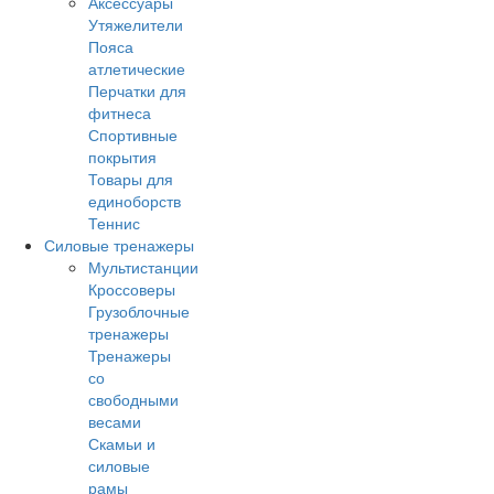
Аксессуары
Утяжелители
Пояса
атлетические
Перчатки для
фитнеса
Спортивные
покрытия
Товары для
единоборств
Теннис
Силовые тренажеры
Мультистанции
Кроссоверы
Грузоблочные
тренажеры
Тренажеры
со
свободными
весами
Скамьи и
силовые
рамы