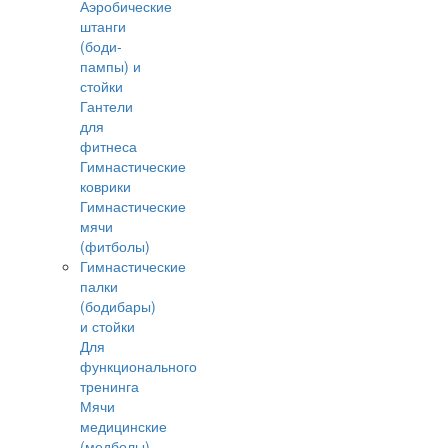
Аэробические
штанги
(боди-
пампы) и
стойки
Гантели
для
фитнеса
Гимнастические
коврики
Гимнастические
мячи
(фитболы)
Гимнастические
палки
(бодибары)
и стойки
Для
функционального
тренинга
Мячи
медицинские
(медболы)