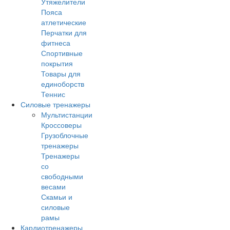
Утяжелители
Пояса
атлетические
Перчатки для
фитнеса
Спортивные
покрытия
Товары для
единоборств
Теннис
Силовые тренажеры
Мультистанции
Кроссоверы
Грузоблочные
тренажеры
Тренажеры
со
свободными
весами
Скамьи и
силовые
рамы
Кардиотренажеры