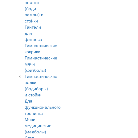
штанги
(боди-
пампы) и
стойки
Гантели
для
фитнеса
Гимнастические
коврики
Гимнастические
мячи
(фитболы)
Гимнастические
палки
(бодибары)
и стойки
Для
функционального
тренинга
Мячи
медицинские
(медболы)
Степ-