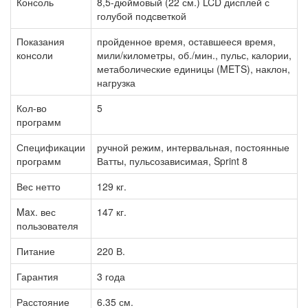
Консоль
8,5-дюймовый (22 см.) LCD дисплей с
голубой подсветкой
Показания
пройденное время, оставшееся время,
консоли
мили/километры, об./мин., пульс, калории,
метаболические единицы (METS), наклон,
нагрузка
Кол-во
5
программ
Спецификации
ручной режим, интервальная, постоянные
программ
Ватты, пульсозависимая, Sprint 8
Вес нетто
129 кг.
Max. вес
147 кг.
пользователя
Питание
220 В.
Гарантия
3 года
Расстояние
6.35 см.