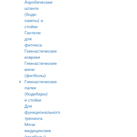
Аэробические
штанги
(боди-
пампы) и
стойки
Гантели
для
фитнеса
Гимнастические
коврики
Гимнастические
мячи
(фитболы)
Гимнастические
палки
(бодибары)
и стойки
Для
функционального
тренинга
Мячи
медицинские
(медболы)