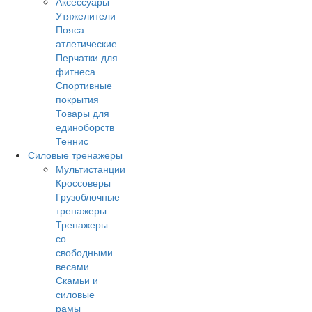
Аксессуары
Утяжелители
Пояса
атлетические
Перчатки для
фитнеса
Спортивные
покрытия
Товары для
единоборств
Теннис
Силовые тренажеры
Мультистанции
Кроссоверы
Грузоблочные
тренажеры
Тренажеры
со
свободными
весами
Скамьи и
силовые
рамы