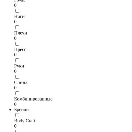
0
Ноги
0
Плечи
0
Пресс
0
Руки
0
Спина
0
Комбинированные
0
Бренды
Body Craft
0