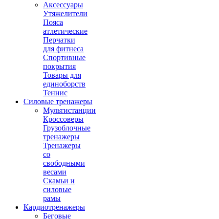
Аксессуары
Утяжелители
Пояса
атлетические
Перчатки
для фитнеса
Спортивные
покрытия
Товары для
единоборств
Теннис
Силовые тренажеры
Мультистанции
Кроссоверы
Грузоблочные
тренажеры
Тренажеры
со
свободными
весами
Скамьи и
силовые
рамы
Кардиотренажеры
Беговые