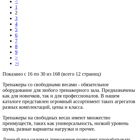
<
1
2
3
4
5
6
7
8
9
>
>|
Показано с 16 по 30 из 168 (всего 12 страниц)
Тренажеры со свободными весами - обязательное
оборудование для любого тренажерного зала. Предназначены
как для новичков, так и для профессионалов. В нашем
каталоге представлен огромный ассортимент таких агрегатов
разных комплектаций, цены и класса.
Тренажеры на свободных весах имеют множество
преимуществ, таких как универсальность, низкий уровень
шума, разные варианты нагрузки и прочее.
Данный вид силовых тренажеров позволяет прорабатывать