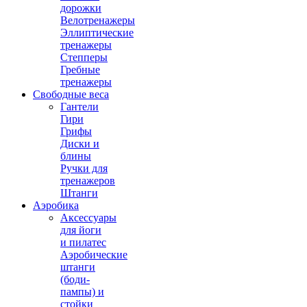
дорожки
Велотренажеры
Эллиптические
тренажеры
Степперы
Гребные
тренажеры
Свободные веса
Гантели
Гири
Грифы
Диски и
блины
Ручки для
тренажеров
Штанги
Аэробика
Аксессуары
для йоги
и пилатес
Аэробические
штанги
(боди-
пампы) и
стойки