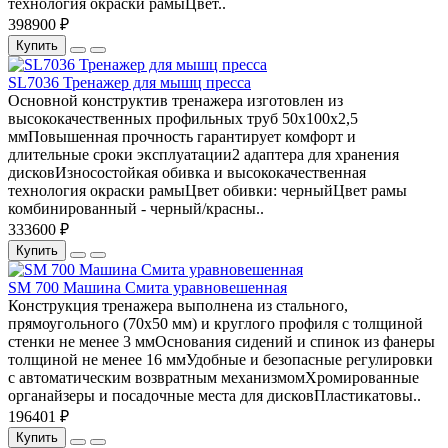
технология окраски рамыЦвет..
398900 ₽
Купить
SL7036 Тренажер для мышц пресса
Основной конструктив тренажера изготовлен из
высококачественных профильных труб 50х100х2,5
ммПовышенная прочность гарантирует комфорт и
длительные сроки эксплуатации2 адаптера для хранения
дисковИзносостойкая обивка и высококачественная
технология окраски рамыЦвет обивки: черныйЦвет рамы
комбинированный - черный/красны..
333600 ₽
Купить
SM 700 Машина Смита уравновешенная
Конструкция тренажера выполнена из стального,
прямоугольного (70х50 мм) и круглого профиля с толщиной
стенки не менее 3 ммОснования сидений и спинок из фанеры
толщиной не менее 16 ммУдобные и безопасные регулировки
с автоматическим возвратным механизмомХромированные
органайзеры и посадочные места для дисковПластикатовы..
196401 ₽
Купить