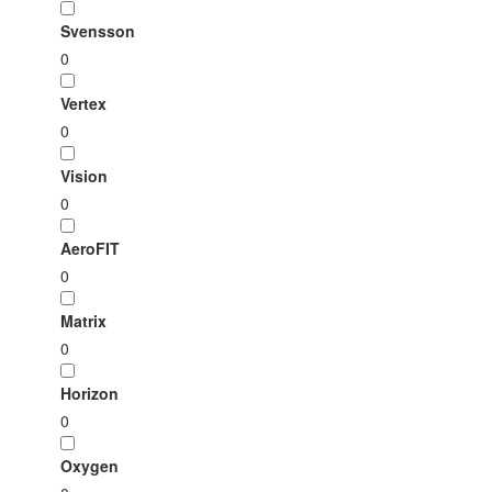
Svensson
0
Vertex
0
Vision
0
AeroFIT
0
Matrix
0
Horizon
0
Oxygen