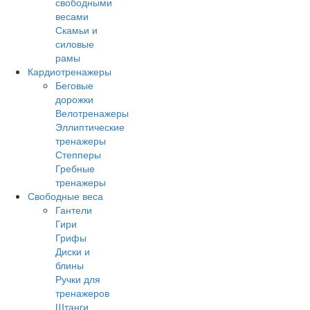
свободными
весами
Скамьи и
силовые
рамы
Кардиотренажеры
Беговые
дорожки
Велотренажеры
Эллиптические
тренажеры
Степперы
Гребные
тренажеры
Свободные веса
Гантели
Гири
Грифы
Диски и
блины
Ручки для
тренажеров
Штанги