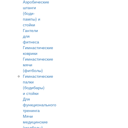
Аэробические
штанги
(боди-
пампы) и
стойки
Гантели
для
фитнеса
Гимнастические
коврики
Гимнастические
мячи
(фитболы)
Гимнастические
палки
(бодибары)
и стойки
Для
функционального
тренинга
Мячи
медицинские
(медболы)