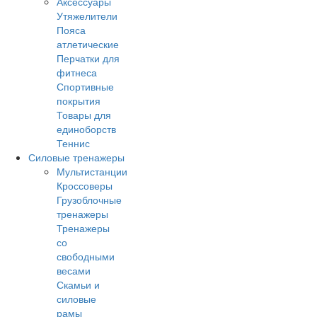
Аксессуары
Утяжелители
Пояса
атлетические
Перчатки для
фитнеса
Спортивные
покрытия
Товары для
единоборств
Теннис
Силовые тренажеры
Мультистанции
Кроссоверы
Грузоблочные
тренажеры
Тренажеры
со
свободными
весами
Скамьи и
силовые
рамы