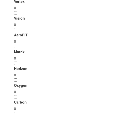
Vertex
0
Vision
0
AeroFIT
0
Matrix
0
Horizon
0
Oxygen
0
Carbon
0