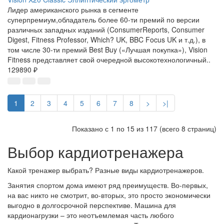
Лидер американского рынка в сегменте
суперпремиум,обладатель более 60-ти премий по версии
различных западных изданий (ConsumerReports, Consumer
Digest, Fitness Professor, Which? UK, BBC Focus UK и т.д.), в
том числе 30-ти премий Best Buy («Лучшая покупка»), Vision
Fitness представляет свой очередной высокотехнологичный..
129890 ₽
1
2
3
4
5
6
7
8
>
>|
Показано с 1 по 15 из 117 (всего 8 страниц)
Выбор кардиотренажера
Какой тренажер выбрать? Разные виды кардиотренажеров.
Занятия спортом дома имеют ряд преимуществ. Во-первых,
на вас никто не смотрит, во-вторых, это просто экономически
выгодно в долгосрочной перспективе. Машина для
кардионагрузки – это неотъемлемая часть любого